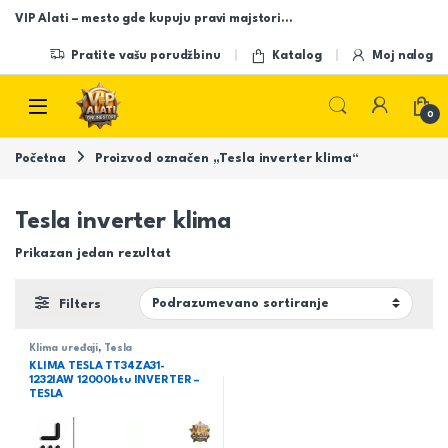
Skip to navigation
Skip to content
VIP Alati – mesto gde kupuju pravi majstori…
Pratite vašu porudžbinu
Katalog
Moj nalog
Open
0
Početna
Proizvod označen „Tesla inverter klima“
Tesla inverter klima
Prikazan jedan rezultat
Filters
Klima uređaji
,
Tesla
KLIMA TESLA TT34ZA31-
1232IAW 12000btu INVERTER –
TESLA