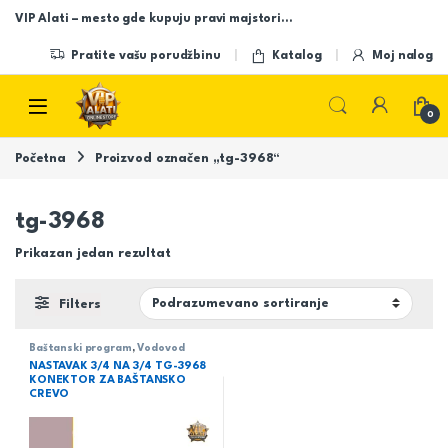
Skip to navigation
Skip to content
VIP Alati – mesto gde kupuju pravi majstori…
Pratite vašu porudžbinu
Katalog
Moj nalog
Open
0
Početna
Proizvod označen „tg-3968“
tg-3968
Prikazan jedan rezultat
Filters
Baštanski program
,
Vodovod
NASTAVAK 3/4 NA 3/4 TG-3968
KONEKTOR ZA BAŠTANSKO
CREVO