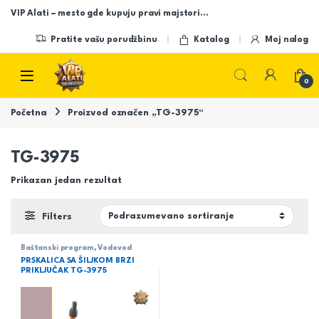
Skip to navigation
Skip to content
VIP Alati – mesto gde kupuju pravi majstori…
Pratite vašu porudžbinu
Katalog
Moj nalog
Open
0
Početna
Proizvod označen „TG-3975“
TG-3975
Prikazan jedan rezultat
Filters
Baštanski program
,
Vodovod
PRSKALICA SA ŠILJKOM BRZI
PRIKLJUČAK TG-3975