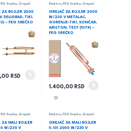
FEG Srećko
,
Grejači
Elektro
,
FEG Srećko
,
Grejači
 ZA BOJLER 2000
GREJAČ ZA BOJLER 2000
 DELIGRAD, TIKI,
W/230 V METALAC,
03) – FEG SREĆKO
GORENJE-TIKI, KONČAR,
ARISTON. TESY (1074) –
FEG SREĆKO
0,00
RSD
1.400,00
RSD
FEG Srećko
,
Grejači
Elektro
,
FEG Srećko
,
Grejači
 ZA MALI BOJLER
GREJAČ ZA MALI BOJLER
00 W/230 V
5-10l 2000 W/230 V