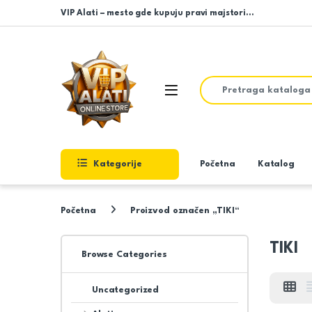
Skip to navigation
Skip to content
VIP Alati – mesto gde kupuju pravi majstori…
Search for:
Open
Kategorije
Početna
Katalog
Početna
Proizvod označen „TIKI“
TIKI
Browse Categories
Uncategorized