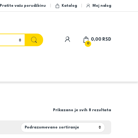
Pratite vašu porudžbinu
Katalog
Moj nalog
My Account
0,00
RSD
0
Prikazano je svih 8 rezultata