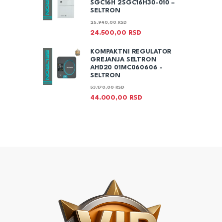
SGC16H 2SGC16H30-010 –
SELTRON
25.940,00
RSD
24.500,00
RSD
KOMPAKTNI REGULATOR
GREJANJA SELTRON
AHD20 01MC060606 -
SELTRON
53.170,00
RSD
44.000,00
RSD