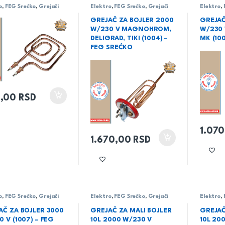
o
,
FEG Srećko
,
Grejači
Elektro
,
FEG Srećko
,
Grejači
Elektro
,
GREJAČ ZA BOJLER 2000
GREJAČ
W/230 V MAGNOHROM,
W/230 V
DELIGRAD, TIKI (1004) –
MK (10
FEG SREĆKO
,00
RSD
1.07
1.670,00
RSD
o
,
FEG Srećko
,
Grejači
Elektro
,
FEG Srećko
,
Grejači
Elektro
,
AČ ZA BOJLER 3000
GREJAČ ZA MALI BOJLER
GREJAČ
 V (1007) – FEG
10L 2000 W/230 V
10L 20