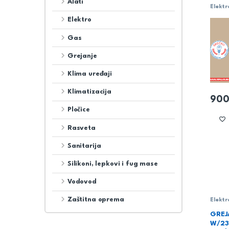
Alati
Elektr
Elektro
Gas
Grejanje
Klima uređaji
Klimatizacija
900
Pločice
Rasveta
Sanitarija
Silikoni, lepkovi i fug mase
Vodovod
Zaštitna oprema
Elektr
GREJ
W/230