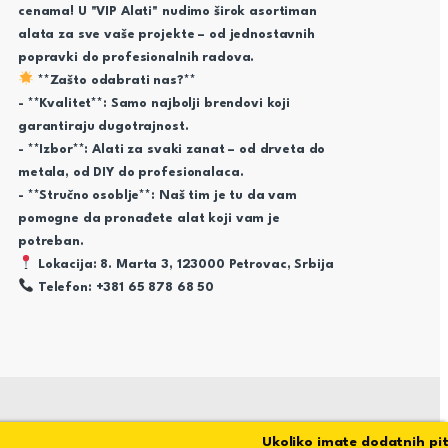
cenama! U "VIP Alati" nudimo širok asortiman
alata za sve vaše projekte – od jednostavnih
popravki do profesionalnih radova.
**Zašto odabrati nas?**
- **Kvalitet**: Samo najbolji brendovi koji
garantiraju dugotrajnost.
- **Izbor**: Alati za svaki zanat – od drveta do
metala, od DIY do profesionalaca.
- **Stručno osoblje**: Naš tim je tu da vam
pomogne da pronađete alat koji vam je
potreban.
Lokacija: 8. Marta 3, 123000 Petrovac, Srbija
Telefon: +381 65 878 68 50
Ukoliko imate dodatnih pitanj