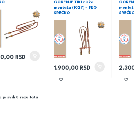
KO
GORENJE TIKI niska
GORENJ
montaža (1027) – FEG
montaž
SREĆKO
SREĆK
00,00
RSD
1.900,00
RSD
2.30
 je svih 8 rezultata