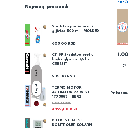
SREĆ
Najnoviji proizvodi
Sredstvo protiv buđi i
gljivica 500 ml - MOLDEX
600,00
RSD
1.0
CT 99 Sredstvo protiv
buđi i gljivica 0,5 l -
CERESIT
Dark
505,00
RSD
Light
TERMO MOTOR
ACTUATOR 230V NC
Prikazano
1770853 - HERZ
3.599,00
RSD
3.199,00
RSD
DIFERENCIJALNI
KONTROLER SOLARNI