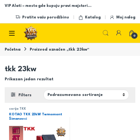
Skip to navigation
Skip to content
VIP Alati – mesto gde kupuju pravi majstori…
Pratite vašu porudžbinu
Katalog
Moj nalog
Open
0
Početna
Proizvod označen „tkk 23kw“
tkk 23kw
Prikazan jedan rezultat
Filters
serija TKK
KOTAO TKK 23kW Termomont
Šimanovci