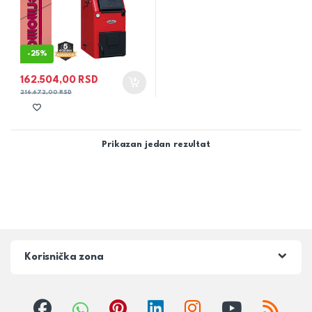
-
25%
162.504,00
RSD
216.672,00
RSD
Prikazan jedan rezultat
Korisnička zona