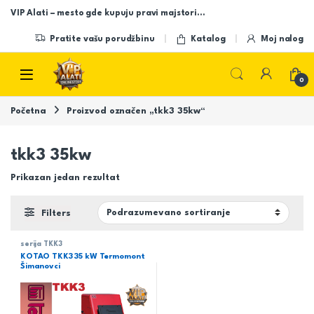
Skip to navigation
Skip to content
VIP Alati – mesto gde kupuju pravi majstori…
Pratite vašu porudžbinu
Katalog
Moj nalog
Open
0
Početna
Proizvod označen „tkk3 35kw“
tkk3 35kw
Prikazan jedan rezultat
Filters
serija TKK3
KOTAO TKK3 35 kW Termomont
Šimanovci