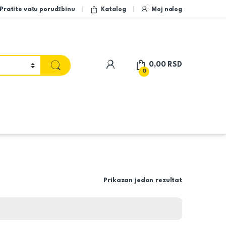
Pratite vašu porudžbinu
Katalog
Moj nalog
My Account
0,00
RSD
0
Prikazan jedan rezultat