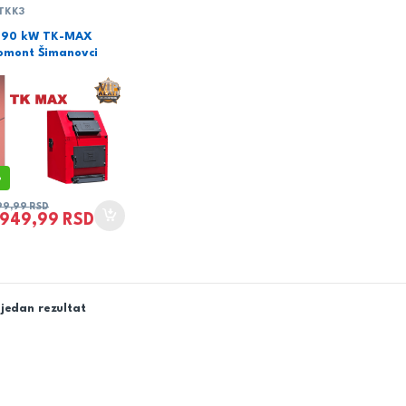
 TKK3
 90 kW TK-MAX
omont Šimanovci
%
99,99
RSD
.949,99
RSD
jedan rezultat