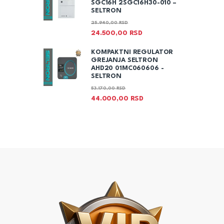
SGC16H 2SGC16H30-010 –
SELTRON
25.940,00
RSD
24.500,00
RSD
KOMPAKTNI REGULATOR
GREJANJA SELTRON
AHD20 01MC060606 -
SELTRON
53.170,00
RSD
44.000,00
RSD