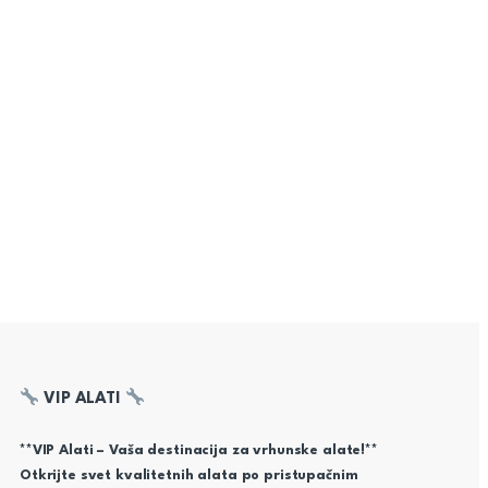
VIP ALATI
**VIP Alati – Vaša destinacija za vrhunske alate!**
Otkrijte svet kvalitetnih alata po pristupačnim