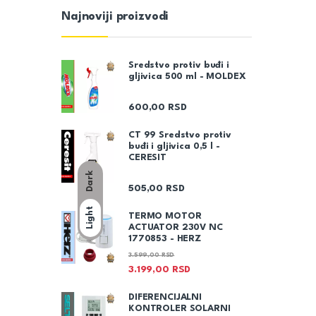
Najnoviji proizvodi
Sredstvo protiv buđi i
gljivica 500 ml - MOLDEX
600,00
RSD
CT 99 Sredstvo protiv
buđi i gljivica 0,5 l -
CERESIT
Dark
505,00
RSD
Light
TERMO MOTOR
ACTUATOR 230V NC
1770853 - HERZ
3.599,00
RSD
3.199,00
RSD
DIFERENCIJALNI
KONTROLER SOLARNI