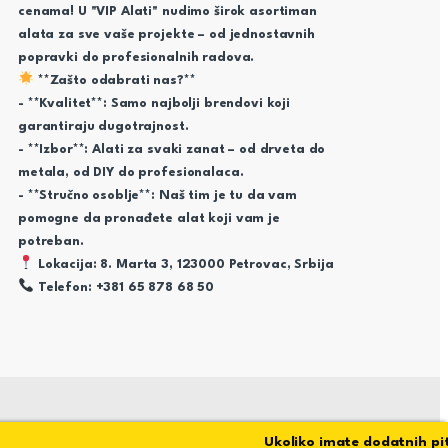
cenama! U "VIP Alati" nudimo širok asortiman
alata za sve vaše projekte – od jednostavnih
popravki do profesionalnih radova.
**Zašto odabrati nas?**
- **Kvalitet**: Samo najbolji brendovi koji
garantiraju dugotrajnost.
- **Izbor**: Alati za svaki zanat – od drveta do
metala, od DIY do profesionalaca.
- **Stručno osoblje**: Naš tim je tu da vam
pomogne da pronađete alat koji vam je
potreban.
Lokacija: 8. Marta 3, 123000 Petrovac, Srbija
Telefon: +381 65 878 68 50
Ukoliko imate dodatnih pitanj