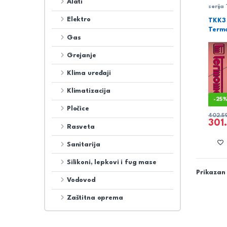
Alati
serija
Elektro
TKK3
Term
Gas
Grejanje
Klima uređaji
Klimatizacija
-
25
Pločice
402.5
301
Rasveta
Sanitarija
Silikoni, lepkovi i fug mase
Prikazan 
Vodovod
Zaštitna oprema