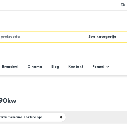
Brendovi
O nama
Blog
Kontakt
Pomoć
 90kw