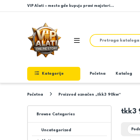
Skip to navigation
Skip to content
VIP Alati – mesto gde kupuju pravi majstori…
Search for:
Open
Kategorije
Početna
Katalog
Početna
Proizvod označen „tkk3 90kw“
tkk3
Browse Categories
Uncategorized