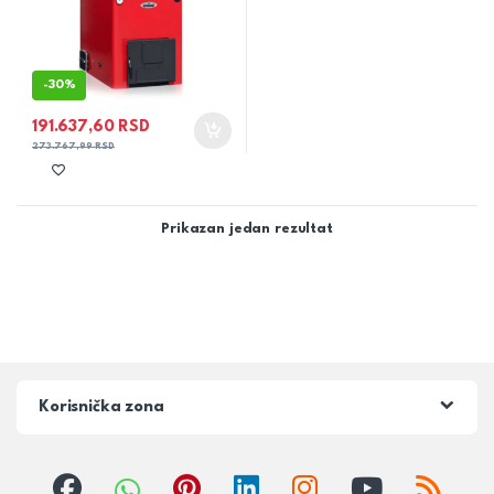
-
30%
191.637,60
RSD
273.767,99
RSD
Prikazan jedan rezultat
Korisnička zona