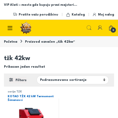
Skip to navigation
Skip to content
VIP Alati – mesto gde kupuju pravi majstori…
Pratite vašu porudžbinu
Katalog
Moj nalog
Open
0
Početna
Proizvod označen „tžk 42kw“
tžk 42kw
Prikazan jedan rezultat
Filters
serija TŽK
KOTAO TŽK 42 kW Termomont
Šimanovci