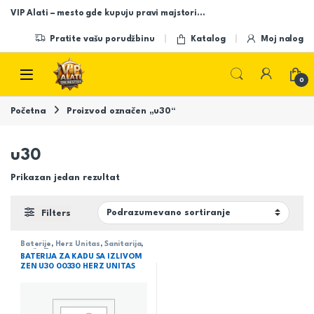
Skip to navigation
Skip to content
VIP Alati – mesto gde kupuju pravi majstori…
Pratite vašu porudžbinu
Katalog
Moj nalog
Open
0
Početna
Proizvod označen „u30“
u30
Prikazan jedan rezultat
Filters
Baterije
,
Herz Unitas
,
Sanitarija
,
serija Zen
BATERIJA ZA KADU SA IZLIVOM
ZEN U30 00330 HERZ UNITAS