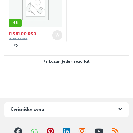
-
6%
11.981,00
RSD
12.813,60
RSD
Prikazan jedan rezultat
Korisnička zona