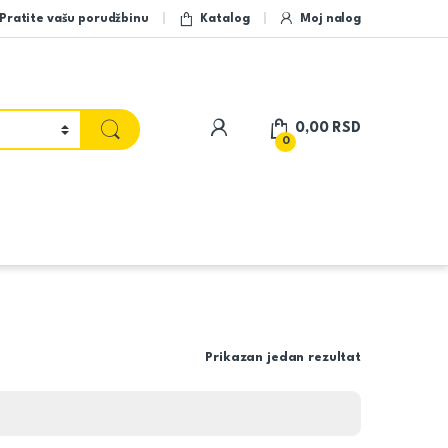
Pratite vašu porudžbinu
Katalog
Moj nalog
My Account
0,00
RSD
0
Prikazan jedan rezultat