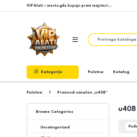
Skip to navigation
Skip to content
VIP Alati – mesto gde kupuju pravi majstori…
Search for:
Open
Kategorije
Početna
Katalog
Početna
Proizvod označen „u40B“
u40B
Browse Categories
Uncategorized