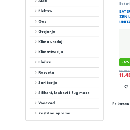
Alati
Bateri
Sanita
Elektro
BATE
ZEN 
Gas
UNIT
Grejanje
Klima uređaji
Klimatizacija
Pločice
-
6%
12.28
Rasveta
11.
Sanitarija
Silikoni, lepkovi i fug mase
Vodovod
Prikazan 
Zaštitna oprema