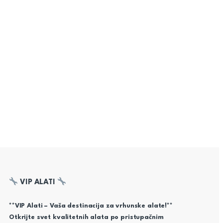
VIP ALATI
**VIP Alati – Vaša destinacija za vrhunske alate!**
Otkrijte svet kvalitetnih alata po pristupačnim