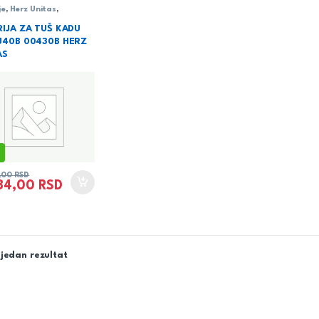
je
,
Herz Unitas
,
rija
,
serija Zen Black
RIJA ZA TUŠ KADU
U40B 00430B HERZ
AS
2,00
RSD
484,00
RSD
jedan rezultat