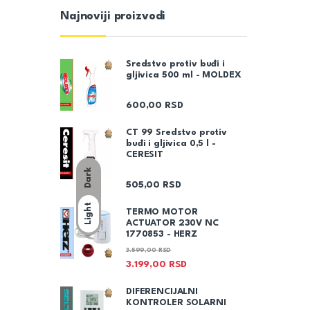
Najnoviji proizvodi
Sredstvo protiv buđi i
gljivica 500 ml - MOLDEX
600,00
RSD
CT 99 Sredstvo protiv
buđi i gljivica 0,5 l -
CERESIT
Dark
505,00
RSD
Light
TERMO MOTOR
ACTUATOR 230V NC
1770853 - HERZ
3.599,00
RSD
3.199,00
RSD
DIFERENCIJALNI
KONTROLER SOLARNI