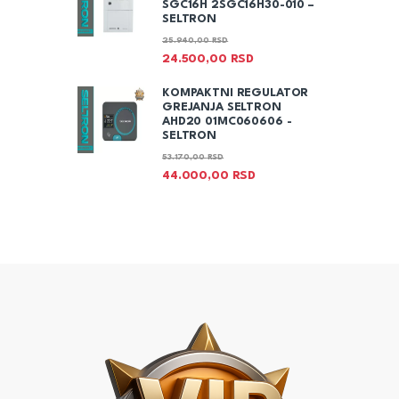
SGC16H 2SGC16H30-010 –
SELTRON
25.940,00
RSD
24.500,00
RSD
KOMPAKTNI REGULATOR
GREJANJA SELTRON
AHD20 01MC060606 -
SELTRON
53.170,00
RSD
44.000,00
RSD