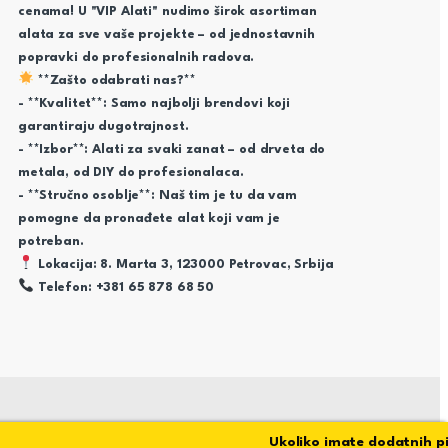
cenama! U "VIP Alati" nudimo širok asortiman
alata za sve vaše projekte – od jednostavnih
popravki do profesionalnih radova.
**Zašto odabrati nas?**
- **Kvalitet**: Samo najbolji brendovi koji
garantiraju dugotrajnost.
- **Izbor**: Alati za svaki zanat – od drveta do
metala, od DIY do profesionalaca.
- **Stručno osoblje**: Naš tim je tu da vam
pomogne da pronađete alat koji vam je
potreban.
Lokacija: 8. Marta 3, 123000 Petrovac, Srbija
Telefon: +381 65 878 68 50
Ukoliko imate dodatnih pitan