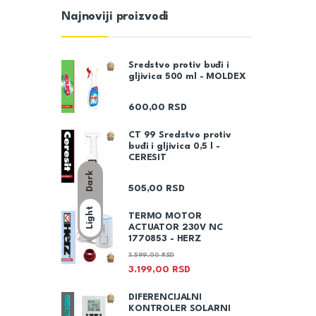
Najnoviji proizvodi
Sredstvo protiv buđi i
gljivica 500 ml - MOLDEX
600,00
RSD
CT 99 Sredstvo protiv
buđi i gljivica 0,5 l -
CERESIT
Dark
505,00
RSD
Light
TERMO MOTOR
ACTUATOR 230V NC
1770853 - HERZ
3.599,00
RSD
3.199,00
RSD
DIFERENCIJALNI
KONTROLER SOLARNI