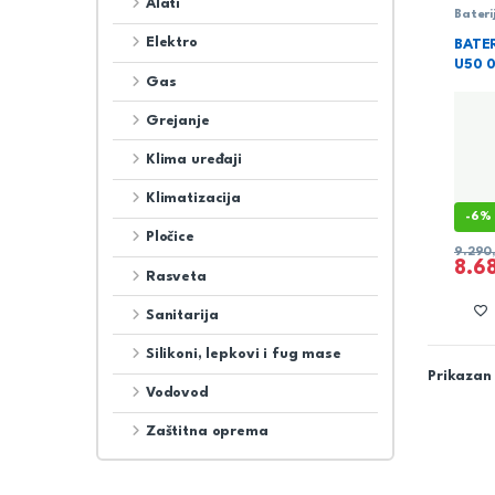
Alati
Bateri
Sanita
Elektro
BATER
U50 
Gas
Grejanje
Klima uređaji
Klimatizacija
-
6%
Pločice
9.290
8.6
Rasveta
Sanitarija
Silikoni, lepkovi i fug mase
Prikazan 
Vodovod
Zaštitna oprema