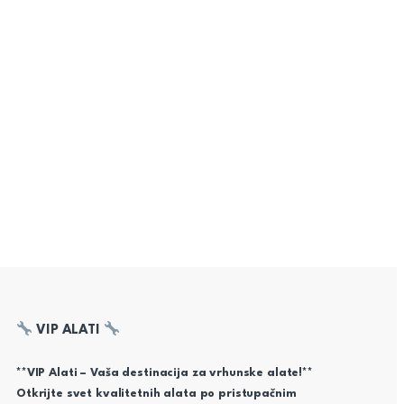
VIP ALATI
**VIP Alati – Vaša destinacija za vrhunske alate!**
Otkrijte svet kvalitetnih alata po pristupačnim