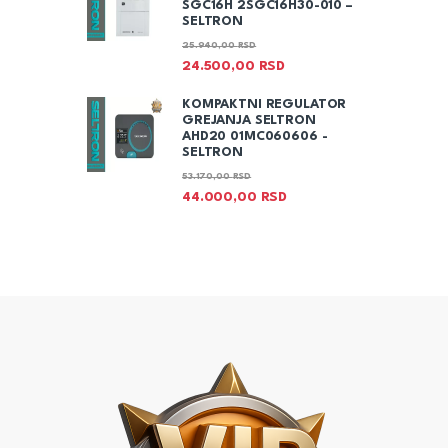
SGC16H 2SGC16H30-010 –
SELTRON
25.940,00
RSD
24.500,00
RSD
KOMPAKTNI REGULATOR
GREJANJA SELTRON
AHD20 01MC060606 -
SELTRON
53.170,00
RSD
44.000,00
RSD