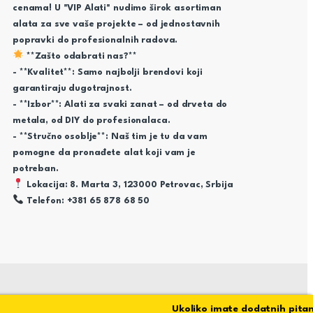
cenama! U "VIP Alati" nudimo širok asortiman
alata za sve vaše projekte – od jednostavnih
popravki do profesionalnih radova.
**Zašto odabrati nas?**
- **Kvalitet**: Samo najbolji brendovi koji
garantiraju dugotrajnost.
- **Izbor**: Alati za svaki zanat – od drveta do
metala, od DIY do profesionalaca.
- **Stručno osoblje**: Naš tim je tu da vam
pomogne da pronađete alat koji vam je
potreban.
Lokacija: 8. Marta 3, 123000 Petrovac, Srbija
Telefon: +381 65 878 68 50
Ukoliko imate dodatnih pitanja 