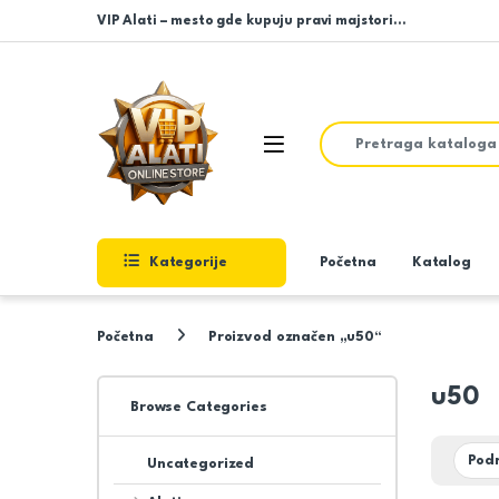
Skip to navigation
Skip to content
VIP Alati – mesto gde kupuju pravi majstori…
Search for:
Open
Kategorije
Početna
Katalog
Početna
Proizvod označen „u50“
u50
Browse Categories
Uncategorized