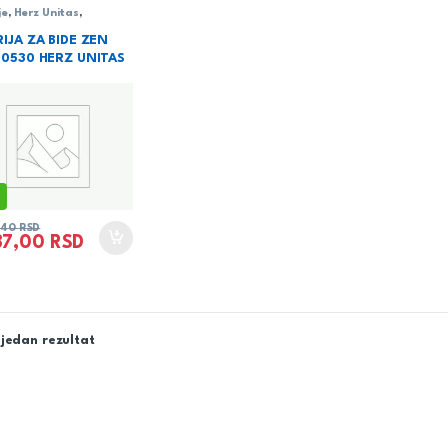
je
,
Herz Unitas
,
rija
,
serija Zen
IJA ZA BIDE ZEN
00530 HERZ UNITAS
,40
RSD
87,00
RSD
jedan rezultat