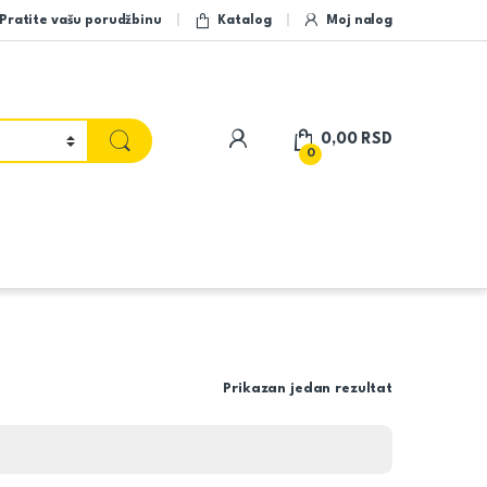
Pratite vašu porudžbinu
Katalog
Moj nalog
My Account
0,00
RSD
0
Prikazan jedan rezultat