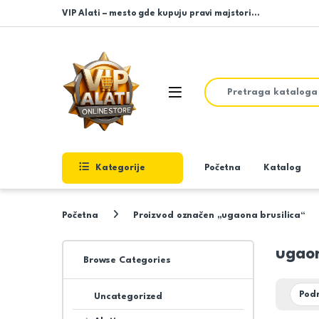
Skip to navigation
Skip to content
VIP Alati – mesto gde kupuju pravi majstori…
Search for:
Open
Kategorije
Početna
Katalog
Početna
Proizvod označen „ugaona brusilica“
ugaon
Browse Categories
Uncategorized