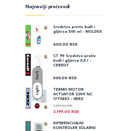
Najnoviji proizvodi
Sredstvo protiv buđi i
gljivica 500 ml - MOLDEX
600,00
RSD
CT 99 Sredstvo protiv
buđi i gljivica 0,5 l -
CERESIT
Dark
505,00
RSD
Light
TERMO MOTOR
ACTUATOR 230V NC
1770853 - HERZ
3.599,00
RSD
3.199,00
RSD
DIFERENCIJALNI
KONTROLER SOLARNI