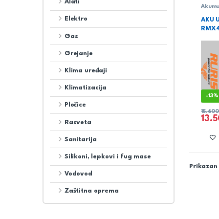
Alati
Akumul
Ruris
Elektro
AKU 
RMX4
Gas
Grejanje
Klima uređaji
Klimatizacija
-
13%
Pločice
15.60
13.
Rasveta
Sanitarija
Silikoni, lepkovi i fug mase
Prikazan 
Vodovod
Zaštitna oprema