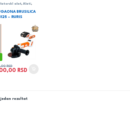
atorskI alat
,
Alati
,
UGAONA BRUSILICA
125 – RURIS
0,00
RSD
500,00
RSD
jedan rezultat