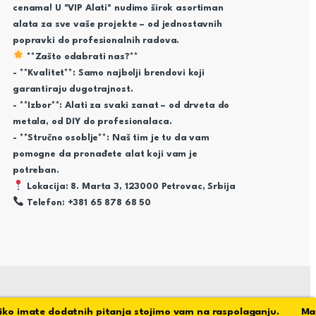
cenama! U "VIP Alati" nudimo širok asortiman
alata za sve vaše projekte – od jednostavnih
popravki do profesionalnih radova.
**Zašto odabrati nas?**
- **Kvalitet**: Samo najbolji brendovi koji
garantiraju dugotrajnost.
- **Izbor**: Alati za svaki zanat – od drveta do
metala, od DIY do profesionalaca.
- **Stručno osoblje**: Naš tim je tu da vam
pomogne da pronađete alat koji vam je
potreban.
Lokacija: 8. Marta 3, 123000 Petrovac, Srbija
Telefon: +381 65 878 68 50
 imate dodatnih pitanja stojimo vam na raspolaganju. Materijal 