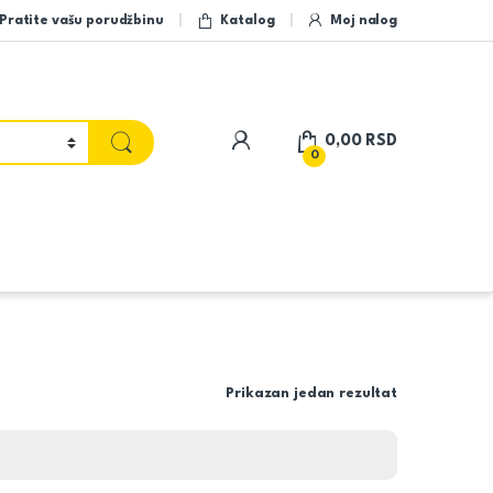
Pratite vašu porudžbinu
Katalog
Moj nalog
My Account
0,00
RSD
0
Prikazan jedan rezultat