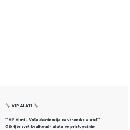
VIP ALATI
**VIP Alati – Vaša destinacija za vrhunske alate!**
Otkrijte svet kvalitetnih alata po pristupačnim