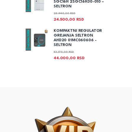
SGC16H 2SGC16H30-010 –
SELTRON
25.940,00
RSD
24.500,00
RSD
KOMPAKTNI REGULATOR
GREJANJA SELTRON
AHD20 01MC060606 -
SELTRON
53.170,00
RSD
44.000,00
RSD