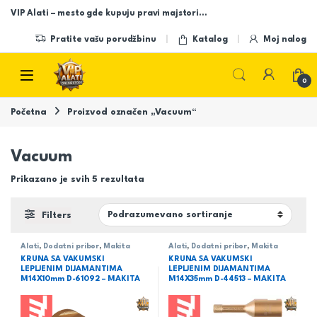
Skip to navigation
Skip to content
VIP Alati – mesto gde kupuju pravi majstori…
Pratite vašu porudžbinu
Katalog
Moj nalog
Open
0
Početna
Proizvod označen „Vacuum“
Vacuum
Prikazano je svih 5 rezultata
Filters
Alati
,
Dodatni pribor
,
Makita
Alati
,
Dodatni pribor
,
Makita
KRUNA SA VAKUMSKI
KRUNA SA VAKUMSKI
LEPLJENIM DIJAMANTIMA
LEPLJENIM DIJAMANTIMA
M14X10mm D-61092 – MAKITA
M14X35mm D-44513 – MAKITA