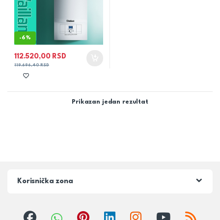
-
6%
112.520,00
RSD
119.696,40
RSD
Prikazan jedan rezultat
Korisnička zona