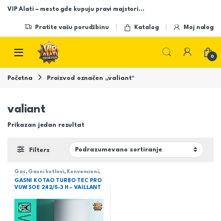
Skip to navigation
Skip to content
VIP Alati – mesto gde kupuju pravi majstori…
Pratite vašu porudžbinu
Katalog
Moj nalog
Open
0
Početna
Proizvod označen „valiant“
valiant
Prikazan jedan rezultat
Filters
Gas
,
Gasni kotlovi
,
Konvencioni
,
Vaillant
GASNI KOTAO TURBO TEC PRO
VUW SOE 242/5-3 H – VAILLANT