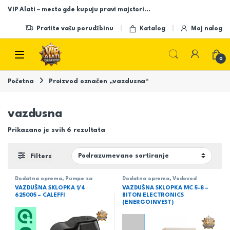
Skip to navigation
Skip to content
VIP Alati – mesto gde kupuju pravi majstori…
Pratite vašu porudžbinu
Katalog
Moj nalog
Open
0
Početna
Proizvod označen „vazdusna“
vazdusna
Prikazano je svih 6 rezultata
Filters
Dodatna oprema
,
Pumpe za
Dodatna oprema
,
Vodovod
vodu
,
Vodovod
VAZDUŠNA SKLOPKA 1/4
VAZDUŠNA SKLOPKA MC 5-8 –
625005 – CALEFFI
BITON ELECTRONICS
(ENERGOINVEST)