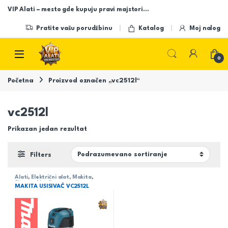
Skip to navigation
Skip to content
VIP Alati – mesto gde kupuju pravi majstori…
Pratite vašu porudžbinu
Katalog
Moj nalog
Open
0
Početna
Proizvod označen „vc2512l“
vc2512l
Prikazan jedan rezultat
Filters
Alati
,
Električni alat
,
Makita
,
Sistemski pribor
MAKITA USISIVAČ VC2512L