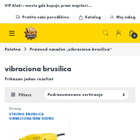
Skip to navigation
Skip to content
VIP Alati – mesto gde kupuju pravi majstori…
Pratite vašu porudžbinu
Katalog
Moj nalog
Open
0
Početna
Proizvod označen „vibraciona brusilica“
vibraciona brusilica
Prikazan jedan rezultat
Filters
Strong
STRONG BRUSILICA
VIBRACIONA 135W SOS150