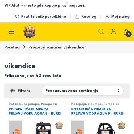
Skip to navigation
Skip to content
VIP Alati – mesto gde kupuju pravi majstori…
Pratite vašu porudžbinu
Katalog
Moj nalog
Open
0
Početna
Proizvod označen „vikendice“
vikendice
Prikazano je svih 2 rezultata
Filters
Potapajuće pumpe
,
Pumpe za
Potapajuće pumpe
,
Pumpe za
vodu
,
Rusis
,
Vodovod
vodu
,
Rusis
,
Vodovod
POTAPAJUĆA PUMPA ZA
POTAPAJUĆA PUMPA ZA
PRLJAVU VODU AQUA 8 – RURIS
PRLJAVU VODU AQUA 9 – RURIS