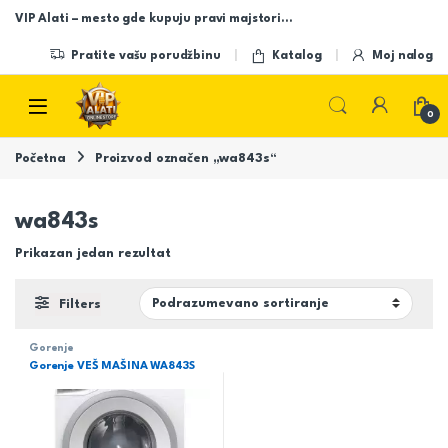
Skip to navigation
Skip to content
VIP Alati – mesto gde kupuju pravi majstori…
Pratite vašu porudžbinu
Katalog
Moj nalog
Open
0
Početna
Proizvod označen „wa843s“
wa843s
Prikazan jedan rezultat
Filters
Gorenje
Gorenje VEŠ MAŠINA WA843S