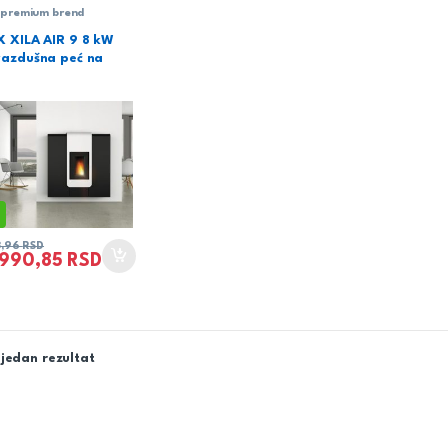
-premium brend
 XILA AIR 9 8 kW
azdušna peć na
3,96
RSD
.990,85
RSD
jedan rezultat