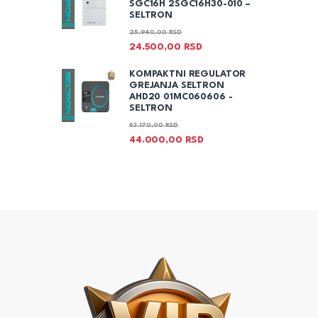
SGC16H 2SGC16H30-010 –
SELTRON
25.940,00
RSD
24.500,00
RSD
KOMPAKTNI REGULATOR
GREJANJA SELTRON
AHD20 01MC060606 -
SELTRON
53.170,00
RSD
44.000,00
RSD