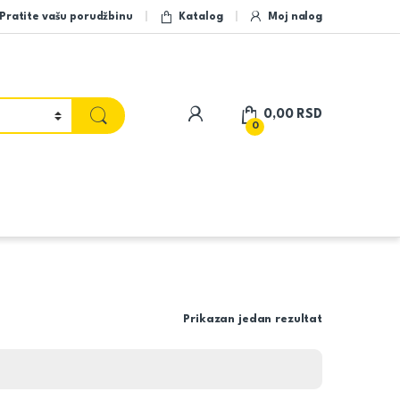
Pratite vašu porudžbinu
Katalog
Moj nalog
My Account
0,00
RSD
0
Prikazan jedan rezultat