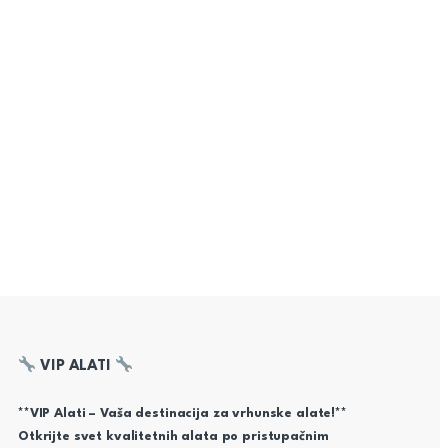
VIP ALATI
**VIP Alati – Vaša destinacija za vrhunske alate!**
Otkrijte svet kvalitetnih alata po pristupačnim