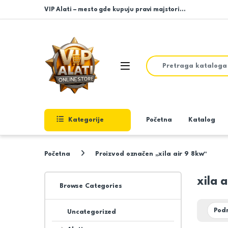
Skip to navigation
Skip to content
VIP Alati – mesto gde kupuju pravi majstori…
Search for:
Open
Kategorije
Početna
Katalog
Početna
Proizvod označen „xila air 9 8kw“
xila 
Browse Categories
Uncategorized