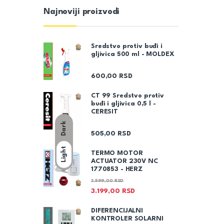
Najnoviji proizvodi
Sredstvo protiv buđi i
gljivica 500 ml - MOLDEX
600,00
RSD
CT 99 Sredstvo protiv
buđi i gljivica 0,5 l -
CERESIT
Dark
505,00
RSD
Light
TERMO MOTOR
ACTUATOR 230V NC
1770853 - HERZ
3.599,00
RSD
3.199,00
RSD
DIFERENCIJALNI
KONTROLER SOLARNI