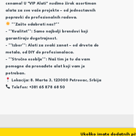
cenama! U "VIP Alati" nudimo širok asortiman
alata za sve vaše projekte – od jednostavnih
popravki do profesionalnih radova.
**Zašto odabrati nas?**
- **Kvalitet**: Samo najbolji brendovi koji
garantiraju dugotrajnost.
- **Izbor**: Alati za svaki zanat – od drveta do
metala, od DIY do profesionalaca.
- **Stručno osoblje**: Naš tim je tu da vam
pomogne da pronađete alat koji vam je
potreban.
Lokacija: 8. Marta 3, 123000 Petrovac, Srbija
Telefon: +381 65 878 68 50
Ukoliko imate dodatnih pitan