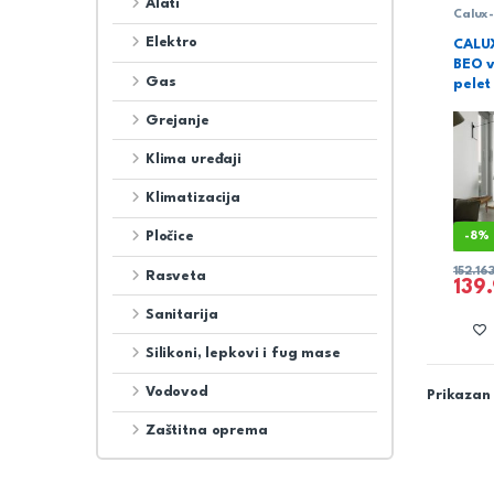
Alati
Calux
Elektro
CALUX
BEO v
Gas
pelet
Grejanje
Klima uređaji
Klimatizacija
Pločice
-
8%
152.16
Rasveta
139
Sanitarija
Silikoni, lepkovi i fug mase
Vodovod
Prikazan 
Zaštitna oprema