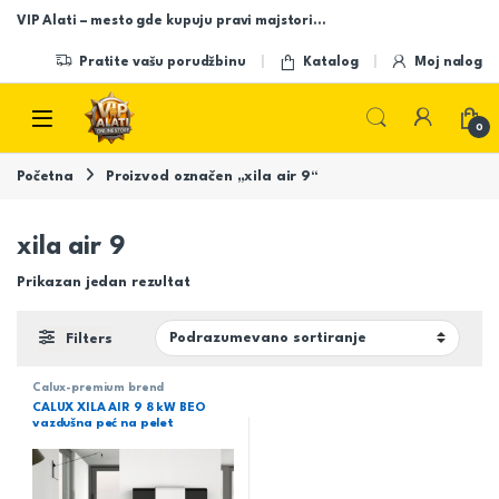
Skip to navigation
Skip to content
VIP Alati – mesto gde kupuju pravi majstori…
Pratite vašu porudžbinu
Katalog
Moj nalog
Open
0
Početna
Proizvod označen „xila air 9“
xila air 9
Prikazan jedan rezultat
Filters
Calux-premium brend
CALUX XILA AIR 9 8 kW BEO
vazdušna peć na pelet