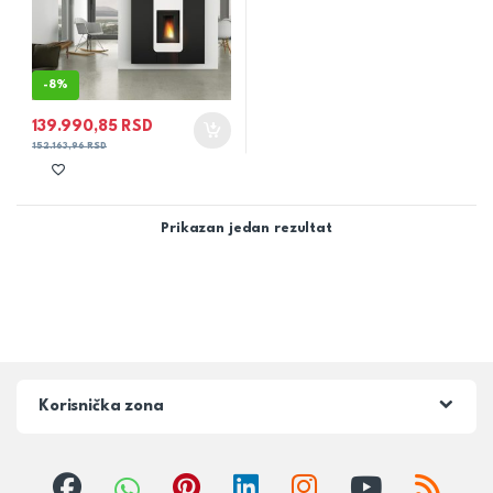
-
8%
139.990,85
RSD
152.163,96
RSD
Prikazan jedan rezultat
Korisnička zona