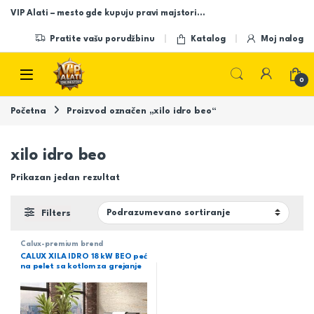
Skip to navigation
Skip to content
VIP Alati – mesto gde kupuju pravi majstori…
Pratite vašu porudžbinu
Katalog
Moj nalog
Open
0
Početna
Proizvod označen „xilo idro beo“
xilo idro beo
Prikazan jedan rezultat
Filters
Calux-premium brend
CALUX XILA IDRO 18 kW BEO peć
na pelet sa kotlom za grejanje