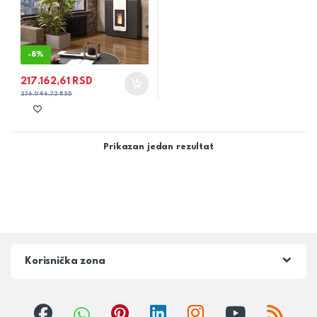
-
8%
217.162,61
RSD
236.046,32
RSD
Prikazan jedan rezultat
Korisnička zona