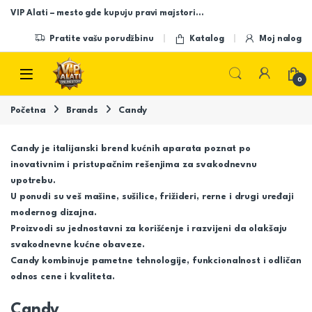
Skip to navigation
Skip to content
VIP Alati – mesto gde kupuju pravi majstori…
Pratite vašu porudžbinu
Katalog
Moj nalog
Open
0
Početna
Brands
Candy
Candy je italijanski brend kućnih aparata poznat po
inovativnim i pristupačnim rešenjima za svakodnevnu
upotrebu.
U ponudi su veš mašine, sušilice, frižideri, rerne i drugi uređaji
modernog dizajna.
Proizvodi su jednostavni za korišćenje i razvijeni da olakšaju
svakodnevne kućne obaveze.
Candy kombinuje pametne tehnologije, funkcionalnost i odličan
odnos cene i kvaliteta.
Candy