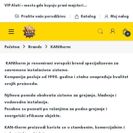
Skip to navigation
Skip to content
VIP Alati – mesto gde kupuju pravi majstori…
Pratite vašu porudžbinu
Katalog
Moj nalog
Open
0
Početna
Brands
KANtherm
KANtherm je renomirani evropski brend specijalizovan za
savremene instalacione sisteme.
Kompanija posluje od 1990. godine i stalno unapređuje kvalitet
svojih proizvoda.
Njihova ponuda obuhvata sisteme za grejanje, hlađenje i
vodovodne instalacije.
Posebno su poznati po rešenjima za podno grejanje i
energetski efikasne objekte.
KAN-therm proizvodi koriste se u stambenim, komercijalnim i