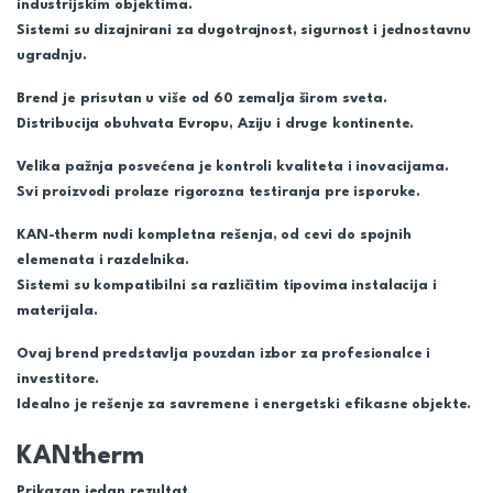
industrijskim objektima.
Sistemi su dizajnirani za dugotrajnost, sigurnost i jednostavnu
ugradnju.
Brend je prisutan u više od 60 zemalja širom sveta.
Distribucija obuhvata Evropu, Aziju i druge kontinente.
Velika pažnja posvećena je kontroli kvaliteta i inovacijama.
Svi proizvodi prolaze rigorozna testiranja pre isporuke.
KAN-therm nudi kompletna rešenja, od cevi do spojnih
elemenata i razdelnika.
Sistemi su kompatibilni sa različitim tipovima instalacija i
materijala.
Ovaj brend predstavlja pouzdan izbor za profesionalce i
investitore.
Idealno je rešenje za savremene i energetski efikasne objekte.
KANtherm
Prikazan jedan rezultat