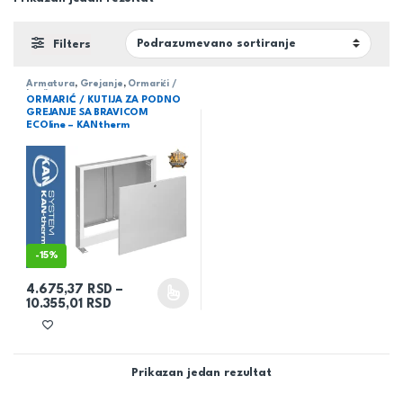
Filters
Armatura
,
Grejanje
,
Ormarići /
kutije
ORMARIĆ / KUTIJA ZA PODNO
GREJANJE SA BRAVICOM
ECOline – KANtherm
-
15%
4.675,37
RSD
–
Ovaj proizvod ima više varijanti. Opcije mogu biti izabrane na 
Raspon cena: od 4.675,37 RSD do 10.355,01 
10.355,01
RSD
Prikazan jedan rezultat