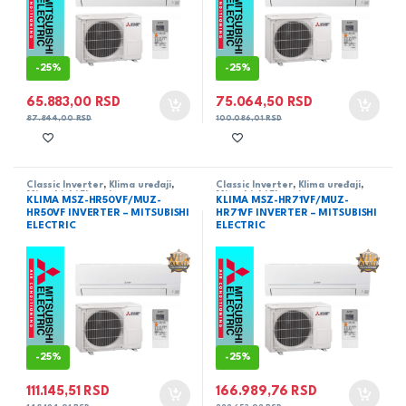
-
25%
-
25%
65.883,00
RSD
75.064,50
RSD
87.844,00
RSD
100.086,01
RSD
Classic Inverter
,
Klima uređaji
,
Classic Inverter
,
Klima uređaji
,
Mitsubishi Electric
Mitsubishi Electric
KLIMA MSZ-HR50VF/MUZ-
KLIMA MSZ-HR71VF/MUZ-
HR50VF INVERTER – MITSUBISHI
HR71VF INVERTER – MITSUBISHI
ELECTRIC
ELECTRIC
-
25%
-
25%
111.145,51
RSD
166.989,76
RSD