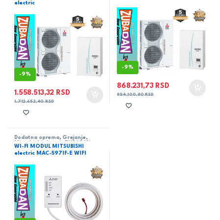
electric
-
9%
-
9%
868.231,73
RSD
1.558.513,32
RSD
954.100,80
RSD
1.712.652,40
RSD
Dodatna oprema
,
Grejanje
,
Mitsubishi electric ZUBADAN
,
WI-FI MODUL MITSUBISHI
Toplotne pumpe
electric MAC-597IF-E WIFI