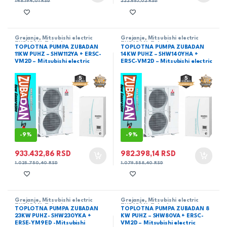
148.194,01
RSD
222.653,02
RSD
Grejanje
,
Mitsubishi electric
Grejanje
,
Mitsubishi electric
ZUBADAN
,
Zubadan
ZUBADAN
,
Zubadan
TOPLOTNA PUMPA ZUBADAN
TOPLOTNA PUMPA ZUBADAN
11KW PUHZ – SHW112YA + ERSC-
14KW PUHZ – SHW140YHA +
VM2D – Mitsubishi electric
ERSC-VM2D – Mitsubishi electric
-
9%
-
9%
933.432,86
RSD
982.398,14
RSD
1.025.750,40
RSD
1.079.558,40
RSD
Grejanje
,
Mitsubishi electric
Grejanje
,
Mitsubishi electric
ZUBADAN
,
Zubadan
ZUBADAN
,
Zubadan
TOPLOTNA PUMPA ZUBADAN
TOPLOTNA PUMPA ZUBADAN 8
23KW PUHZ- SHW230YKA +
KW PUHZ – SHW80VA + ERSC-
ERSE-YM9ED -Mitsubishi
VM2D – Mitsubishi electric