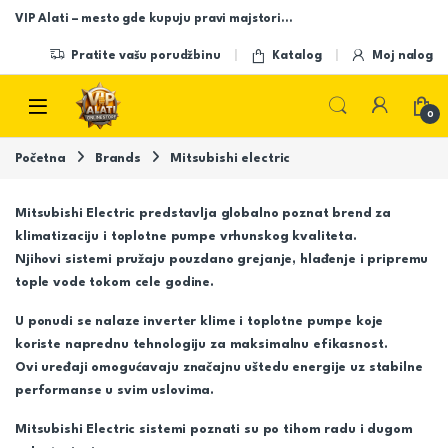
Skip to navigation
Skip to content
VIP Alati – mesto gde kupuju pravi majstori…
Pratite vašu porudžbinu
Katalog
Moj nalog
Open
0
Početna
Brands
Mitsubishi electric
Mitsubishi Electric predstavlja globalno poznat brend za
klimatizaciju i toplotne pumpe vrhunskog kvaliteta.
Njihovi sistemi pružaju pouzdano grejanje, hlađenje i pripremu
tople vode tokom cele godine.
U ponudi se nalaze inverter klime i toplotne pumpe koje
koriste naprednu tehnologiju za maksimalnu efikasnost.
Ovi uređaji omogućavaju značajnu uštedu energije uz stabilne
performanse u svim uslovima.
Mitsubishi Electric sistemi poznati su po tihom radu i dugom