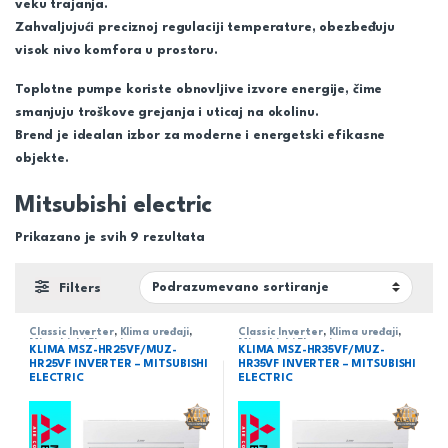
veku trajanja.
Zahvaljujući preciznoj regulaciji temperature, obezbeđuju
visok nivo komfora u prostoru.
Toplotne pumpe koriste obnovljive izvore energije, čime
smanjuju troškove grejanja i uticaj na okolinu.
Brend je idealan izbor za moderne i energetski efikasne
objekte.
Mitsubishi electric
Prikazano je svih 9 rezultata
Filters
Classic Inverter
,
Klima uređaji
,
Classic Inverter
,
Klima uređaji
,
Mitsubishi Electric
Mitsubishi Electric
KLIMA MSZ-HR25VF/MUZ-
KLIMA MSZ-HR35VF/MUZ-
HR25VF INVERTER – MITSUBISHI
HR35VF INVERTER – MITSUBISHI
ELECTRIC
ELECTRIC