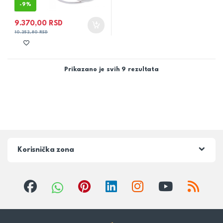
-
9%
9.370,00
RSD
10.252,80
RSD
Prikazano je svih 9 rezultata
Korisnička zona