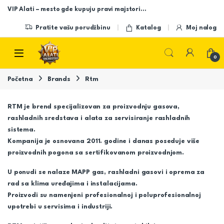
Skip to navigation
Skip to content
VIP Alati – mesto gde kupuju pravi majstori…
Pratite vašu porudžbinu
Katalog
Moj nalog
Open
0
Početna
Brands
Rtm
RTM je brend specijalizovan za proizvodnju gasova,
rashladnih sredstava i alata za servisiranje rashladnih
sistema.
Kompanija je osnovana 2011. godine i danas poseduje više
proizvodnih pogona sa sertifikovanom proizvodnjom.
U ponudi se nalaze MAPP gas, rashladni gasovi i oprema za
rad sa klima uređajima i instalacijama.
Proizvodi su namenjeni profesionalnoj i poluprofesionalnoj
upotrebi u servisima i industriji.