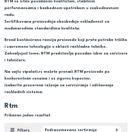
RTM se ističe pouzdanim kvalitetom, stabilnim
performansama i bezbednom upotrebom u svakodnevnom
radu.
Sertifikovana proizvodnja obezbeđuje usklađenost sa
međunarodnim standardima kvaliteta.
Brend kontinuirano razvija proizvode koji prate potrebe tržišta
i savremene tehnologije u oblasti rashladne tehnike.
Zahvaljujući tome, RTM predstavlja pouzdan izbor za servisere
i tehničare.
Na sajtu vipalati.rs možete pronaći RTM proizvode po
konkurentnim cenama i uz sigurnu kupovinu.
Izaberite proverena rešenja za servisiranje i održavanje
rashladnih sistema.
Rtm
Prikazan jedan rezultat
Filters