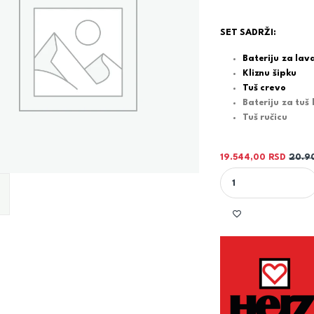
SET SADRŽI:
Bateriju za lav
Kliznu šipku
Tuš crevo
Bateriju za tuš
Tuš ručicu
19.544,00
RSD
20.9
SET ZA TUŠ KADU I 