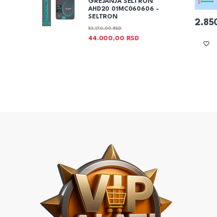
GREJANJA SELTRON
AHD20 01MC060606 -
SELTRON
2.85
53.170,00
RSD
44.000,00
RSD