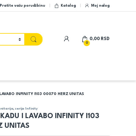
Pratite vašu porudžbinu
Katalog
Moj nalog
My Account
0,00
RSD
0
 LAVABO INFINITY I103 00070 HERZ UNITAS
nitarija
,
serija Infinity
KADU I LAVABO INFINITY I103
Z UNITAS