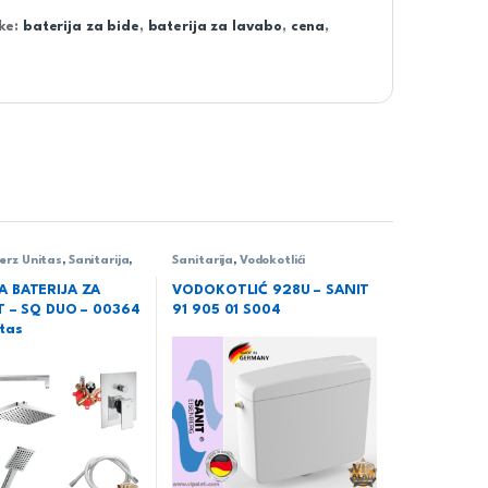
ke:
baterija za bide
,
baterija za lavabo
,
cena
,
erz Unitas
,
Sanitarija
,
Sanitarija
,
Vodokotlići
 BATERIJA ZA
VODOKOTLIĆ 928U – SANIT
T – SQ DUO – 00364
91 905 01 S004
tas