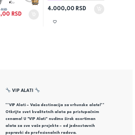
4.000,00
RSD
3
RSD
4,00
RSD
VIP ALATI
**VIP Alati – Vaša destinacija za vrhunske alate!**
Otkrijte svet kvalitetnih alata po pristupačnim
cenama! U "VIP Alati" nudimo širok asortiman
alata za sve vaše projekte – od jednostavnih
popravki do profesionalnih radova.