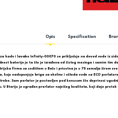
Opis
Specification
Bra
 za kadu i lavabo Infinity-00070 se priključuje na dovod vode iz zi
dnost baterije je ta što je izrađena od čistog mesinga i samim tim d
trijska firma sa sedištem u Beču i prisutna je u 75 zemalja širom sve
ija, koju nadopunjuje briga za okolinu i ušteda vode sa ECO perlat
trebe. Sam perlator je postavljen pod konusom što doprinosi ugodni
u. U Bteriju je ugrađen prerlator najvišeg kvaliteta, koji daje protok