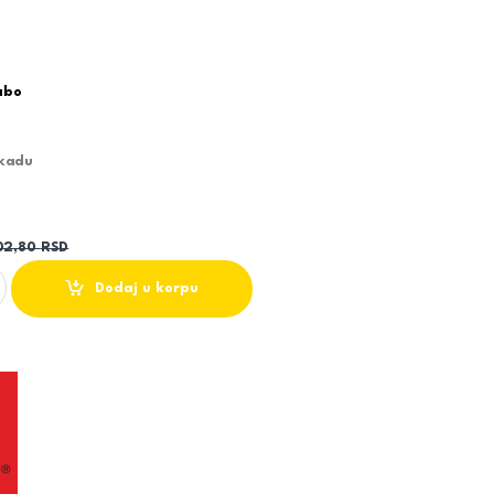
abo
 kadu
02,80
RSD
LAVABO INFINITY I103 00070 HERZ UNITAS quantity
Dodaj u korpu