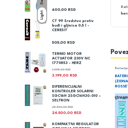
Dark
Kat
600,00
RSD
Light
her
CT 99 Sredstvo protiv
buđi i gljivica 0,5 l -
CERESIT
505,00
RSD
Povez
TERMO MOTOR
ACTUATOR 230V NC
1770853 - HERZ
Baterije
3.599,00
RSD
3.199,00
RSD
BATERI
(ZIDNA
ROSSE
DIFERENCIJALNI
KONTROLER SOLARNI
SGC16H 2SGC16H30-010 –
SELTRON
25.940,00
RSD
24.500,00
RSD
KOMPAKTNI REGULATOR