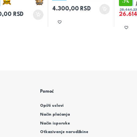
-
7%
4.300,00
RSD
28.464,2
0,00
RSD
26.61
Pomoć
Opšti uslovi
Način plaćanja
Način isporuke
Otkazivanje narudžbine