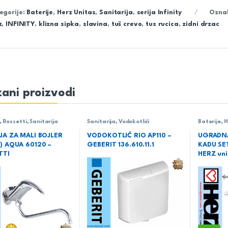
egorije:
Baterije
,
Herz Unitas
,
Sanitarija
,
serija Infinity
Ozna
z
,
INFINITY
,
klizna sipka
,
slavina
,
tuš crevo
,
tus rucica
,
zidni drzac
ani proizvodi
,
Rossetti
,
Sanitarija
Sanitarija
,
Vodokotlići
Baterije
,
H
serija SQ
JA ZA MALI BOJLER
VODOKOTLIĆ RIO AP110 –
UGRADNA
) AQUA 60120 –
GEBERIT 136.610.11.1
KADU SE
TTI
HERZ uni