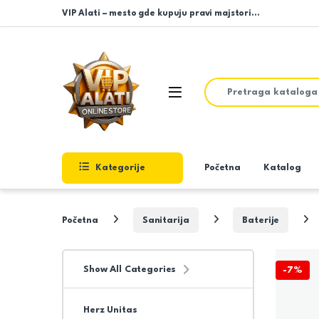
Skip to navigation
Skip to content
VIP Alati – mesto gde kupuju pravi majstori…
Search for:
Open
Kategorije
Početna
Katalog
Početna
Sanitarija
Baterije
Show All Categories
-
7%
Herz Unitas