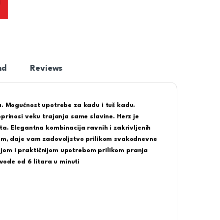
nd
Reviews
da. Mogućnost upotrebe za kadu i tuš kadu.
oprinosi veku trajanja same slavine. Herz je
ta. Elegantna kombinacija ravnih i zakrivljenih
orom, daje vam zadovoljstvo prilikom svakodnevne
jom i praktičnijom upotrebom prilikom pranja
 vode od 6 litara u minuti