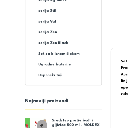
serija SQ black
serija Stil
serija Val
serija Zen
serija Zen Black
Set sa kliznom šipkom
Set
Ugradne baterije
Pre
Aus
Usponski tuš
lin
upo
ruk
Najnoviji proizvodi
Sredstvo protiv buđi i
gljivica 500 ml - MOLDEX