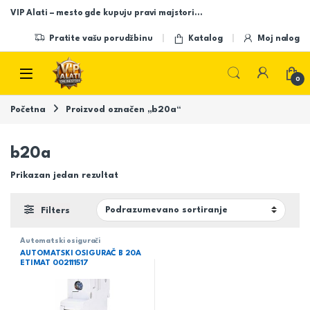
Skip to navigation
Skip to content
VIP Alati – mesto gde kupuju pravi majstori…
Pratite vašu porudžbinu
Katalog
Moj nalog
Open
0
Početna
Proizvod označen „b20a“
b20a
Prikazan jedan rezultat
Filters
Automatski osigurači
AUTOMATSKI OSIGURAČ B 20A
ETIMAT 002111517