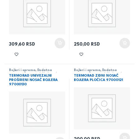
309,60
RSD
250,00
RSD
Bojleri i oprema
,
Dodatna
Bojleri i oprema
,
Dodatna
oprema
,
Termorad
,
Vodovod
oprema
,
Termorad
,
Vodovod
TERMORAD UNIVEZALNI
TERMORAD ZIDNI NOSAČ
PROŠIRENI NOSAČ BOJLERA
BOJLERA PLOČICA 97000121
97000130