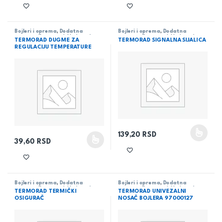
Bojleri i oprema
,
Dodatna
Bojleri i oprema
,
Dodatna
oprema
,
Termorad
,
Vodovod
oprema
,
Termorad
,
Vodovod
TERMORAD DUGME ZA
TERMORAD SIGNALNA SIJALICA
REGULACIJU TEMPERATURE
139,20
RSD
Ovaj proizvod ima više varijanti
39,60
RSD
Ovaj proizvod ima više varijanti. Opcije mogu biti izabrane na 
Bojleri i oprema
,
Dodatna
Bojleri i oprema
,
Dodatna
oprema
,
Termorad
,
Vodovod
oprema
,
Termorad
,
Vodovod
TERMORAD TERMIČKI
TERMORAD UNIVEZALNI
OSIGURAČ
NOSAČ BOJLERA 97000127