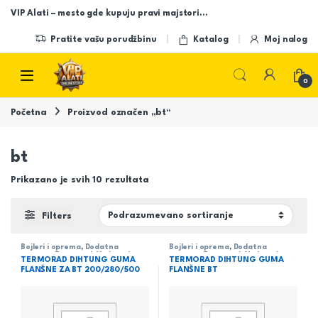
Skip to navigation
Skip to content
VIP Alati – mesto gde kupuju pravi majstori…
Pratite vašu porudžbinu
Katalog
Moj nalog
Open
0
Početna
Proizvod označen „bt“
bt
Prikazano je svih 10 rezultata
Filters
Bojleri i oprema
,
Dodatna
Bojleri i oprema
,
Dodatna
oprema
,
Termorad
,
Vodovod
oprema
,
Termorad
,
Vodovod
TERMORAD DIHTUNG GUMA
TERMORAD DIHTUNG GUMA
FLANŠNE ZA BT 200/280/500
FLANŠNE BT