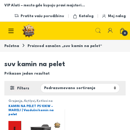
Skip to navigation
Skip to content
VIP Alati – mesto gde kupuju pravi majstori…
Pratite vašu porudžbinu
Katalog
Moj nalog
Open
0
Početna
Proizvod označen „suv kamin na pelet“
suv kamin na pelet
Prikazan jedan rezultat
Filters
Grejanje
,
Kotlovi
,
Kotlovi na
pelet
,
Mareli
,
Sobni
KAMIN NA PELET PS 10KW –
MARELI | Vazdušni kamin na
pelet