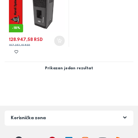
-
18%
128.947,58
RSD
157.253,15
RSD
Prikazan jedan rezultat
Korisnička zona