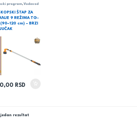
nski program
,
Vodovod
SKOPSKI ŠTAP ZA
ANJE 9 REŽIMA TG-
(90–120 cm) – BRZI
LJUČAK
00,00
RSD
jedan rezultat