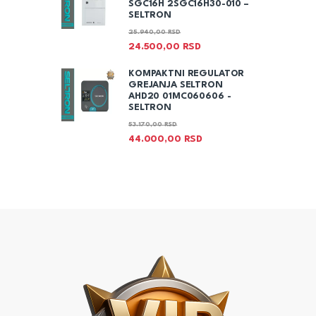
SGC16H 2SGC16H30-010 –
SELTRON
25.940,00
RSD
24.500,00
RSD
KOMPAKTNI REGULATOR
GREJANJA SELTRON
AHD20 01MC060606 -
SELTRON
53.170,00
RSD
44.000,00
RSD