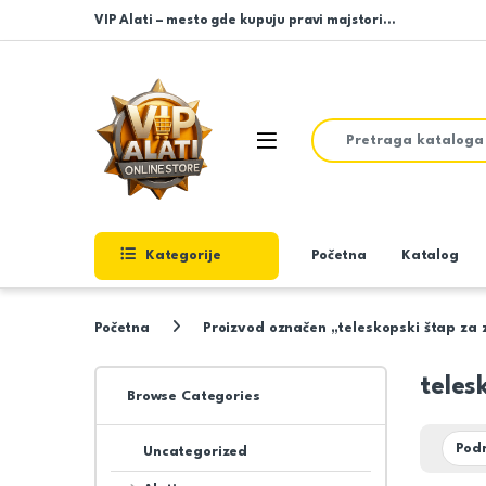
Skip to navigation
Skip to content
VIP Alati – mesto gde kupuju pravi majstori…
Search for:
Open
Kategorije
Početna
Katalog
Početna
Proizvod označen „teleskopski štap za 
teles
Browse Categories
Uncategorized