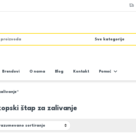
Brendovi
O nama
Blog
Kontakt
Pomoć
zalivanje“
kopski štap za zalivanje