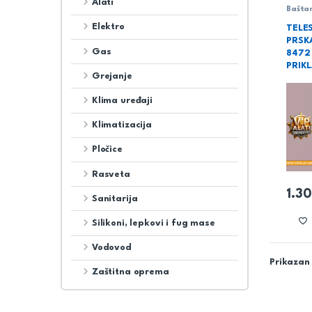
Alati
Bašta
Elektro
TELE
PRSK
Gas
8472 
PRIK
Grejanje
Klima uređaji
Klimatizacija
Pločice
Rasveta
1.3
Sanitarija
Silikoni, lepkovi i fug mase
Vodovod
Prikazan 
Zaštitna oprema