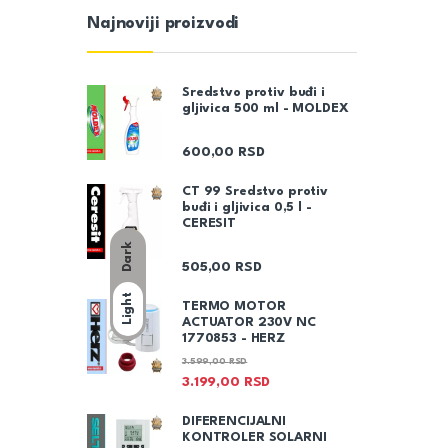
Najnoviji proizvodi
Sredstvo protiv buđi i
gljivica 500 ml - MOLDEX
600,00
RSD
CT 99 Sredstvo protiv
buđi i gljivica 0,5 l -
CERESIT
Dark
505,00
RSD
Light
TERMO MOTOR
ACTUATOR 230V NC
1770853 - HERZ
3.599,00
RSD
3.199,00
RSD
DIFERENCIJALNI
KONTROLER SOLARNI