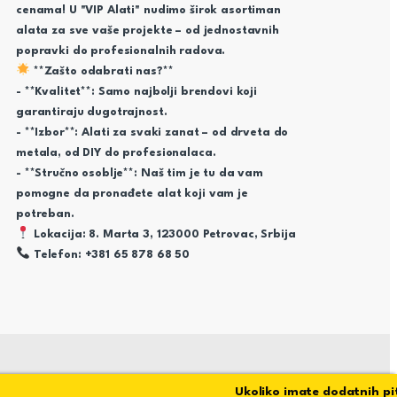
cenama! U "VIP Alati" nudimo širok asortiman
alata za sve vaše projekte – od jednostavnih
popravki do profesionalnih radova.
**Zašto odabrati nas?**
- **Kvalitet**: Samo najbolji brendovi koji
garantiraju dugotrajnost.
- **Izbor**: Alati za svaki zanat – od drveta do
metala, od DIY do profesionalaca.
- **Stručno osoblje**: Naš tim je tu da vam
pomogne da pronađete alat koji vam je
potreban.
Lokacija: 8. Marta 3, 123000 Petrovac, Srbija
Telefon: +381 65 878 68 50
Ukoliko imate dodatnih pitan