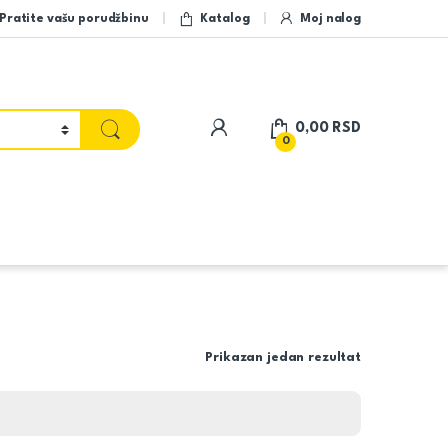
Pratite vašu porudžbinu
Katalog
Moj nalog
My Account
0,00
RSD
0
Prikazan jedan rezultat