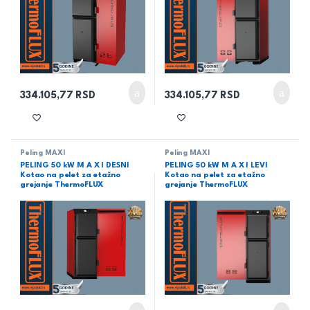
334.105,77
RSD
334.105,77
RSD
Peling MAXI
Peling MAXI
PELING 50 kW M A X I DESNI
PELING 50 kW M A X I LEVI
Kotao na pelet za etažno
Kotao na pelet za etažno
grejanje ThermoFLUX
grejanje ThermoFLUX