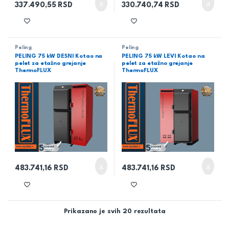
337.490,55
RSD
330.740,74
RSD
Peling
Peling
PELING 75 kW DESNI Kotao na
PELING 75 kW LEVI Kotao na
pelet za etažno grejanje
pelet za etažno grejanje
ThermoFLUX
ThermoFLUX
483.741,16
RSD
483.741,16
RSD
Prikazano je svih 20 rezultata