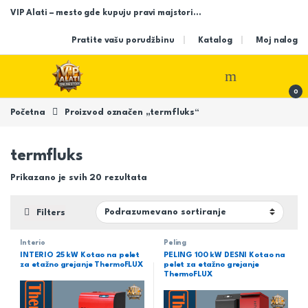
Skip to navigation
Skip to content
VIP Alati – mesto gde kupuju pravi majstori…
Pratite vašu porudžbinu
Katalog
Moj nalog
Open
0
Početna
Proizvod označen „termfluks“
termfluks
Prikazano je svih 20 rezultata
Filters
Interio
Peling
INTERIO 25 kW Kotao na pelet
PELING 100 kW DESNI Kotao na
za etažno grejanje ThermoFLUX
pelet za etažno grejanje
ThermoFLUX