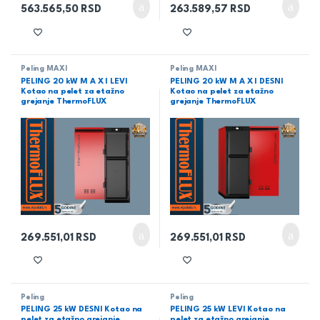
563.565,50
RSD
263.589,57
RSD
Peling MAXI
Peling MAXI
PELING 20 kW M A X I LEVI
PELING 20 kW M A X I DESNI
Kotao na pelet za etažno
Kotao na pelet za etažno
grejanje ThermoFLUX
grejanje ThermoFLUX
269.551,01
RSD
269.551,01
RSD
Peling
Peling
PELING 25 kW DESNI Kotao na
PELING 25 kW LEVI Kotao na
pelet za etažno grejanje
pelet za etažno grejanje