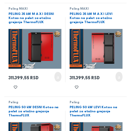
Peling MAXI
Peling MAXI
PELING 35 kW M A X I DESNI
PELING 35 kW M A X I LEVI
Kotao na pelet za etažno
Kotao na pelet za etažno
grejanje ThermoFLUX
grejanje ThermoFLUX
311.399,55
RSD
311.399,55
RSD
Peling
Peling
PELING 50 kW DESNI Kotao na
PELING 50 kW LEVI Kotao na
pelet za etažno grejanje
pelet za etažno grejanje
ThermoFLUX
ThermoFLUX