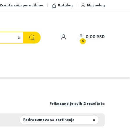
Pratite vašu porudžbinu
Katalog
Moj nalog
My Account
0,00
RSD
0
Prikazano je svih 2 rezultata