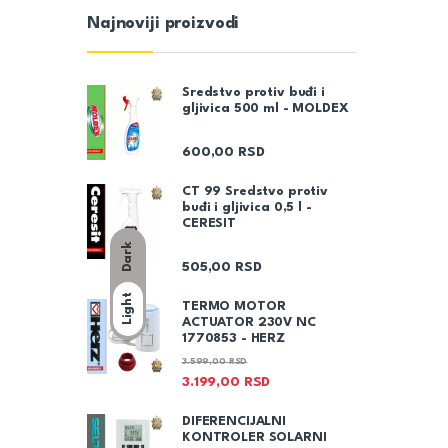
Najnoviji proizvodi
Sredstvo protiv buđi i
gljivica 500 ml - MOLDEX
600,00
RSD
CT 99 Sredstvo protiv
buđi i gljivica 0,5 l -
CERESIT
Dark
505,00
RSD
Light
TERMO MOTOR
ACTUATOR 230V NC
1770853 - HERZ
3.599,00
RSD
3.199,00
RSD
DIFERENCIJALNI
KONTROLER SOLARNI