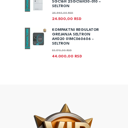
SGC16H 2SGC16H30-010 –
SELTRON
25.940,00
RSD
24.500,00
RSD
KOMPAKTNI REGULATOR
GREJANJA SELTRON
AHD20 01MC060606 -
SELTRON
53.170,00
RSD
44.000,00
RSD