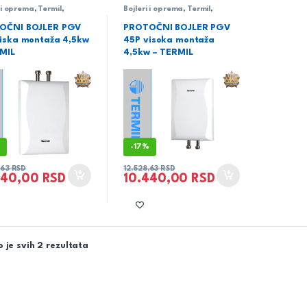
i i oprema
,
Termil
,
Bojleri i oprema
,
Termil
,
od
Vodovod
OČNI BOJLER PGV
PROTOČNI BOJLER PGV
iska montaža 4,5kw
45P visoka montaža
MIL
4,5kw – TERMIL
%
-
17%
,63
RSD
12.528,63
RSD
440,00
RSD
10.440,00
RSD
 je svih 2 rezultata