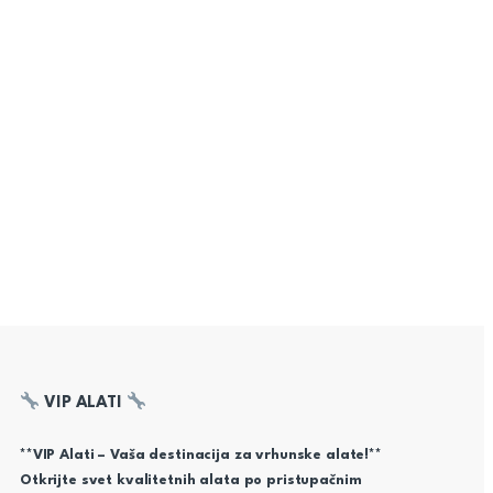
VIP ALATI
**VIP Alati – Vaša destinacija za vrhunske alate!**
Otkrijte svet kvalitetnih alata po pristupačnim