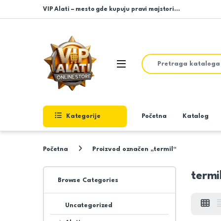
Skip to navigation
Skip to content
VIP Alati – mesto gde kupuju pravi majstori…
Search for:
Open
Kategorije
Početna
Katalog
Početna
Proizvod označen „termil“
termi
Browse Categories
Uncategorized