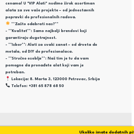
cenama! U "VIP Alati" nudimo širok asortiman
alata za sve vaše projekte – od jednostavnih
popravki do profesionalnih radova.
**Zašto odabrati nas?**
- **Kvalitet**: Samo najbolji brendovi koji
garantiraju dugotrajnost.
- **Izbor**: Alati za svaki zanat – od drveta do
metala, od DIY do profesionalaca.
- **Stručno osoblje**: Naš tim je tu da vam
pomogne da pronađete alat koji vam je
potreban.
Lokacija: 8. Marta 3, 123000 Petrovac, Srbija
Telefon: +381 65 878 68 50
Ukoliko imate dodatnih pitan