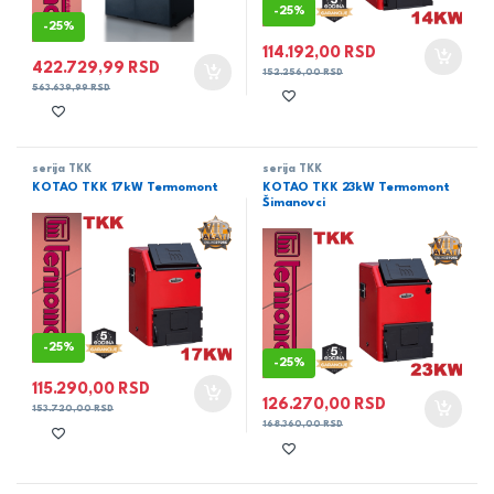
-
25%
-
25%
114.192,00
RSD
422.729,99
RSD
152.256,00
RSD
563.639,99
RSD
serija TKK
serija TKK
KOTAO TKK 17kW Termomont
KOTAO TKK 23kW Termomont
Šimanovci
-
25%
-
25%
115.290,00
RSD
126.270,00
RSD
153.720,00
RSD
168.360,00
RSD