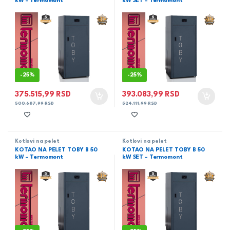
kW – Termomont
kW SET – Termomont
-
25%
-
25%
375.515,99
RSD
393.083,99
RSD
500.687,99
RSD
524.111,99
RSD
Kotlovi na pelet
Kotlovi na pelet
KOTAO NA PELET TOBY B 50
KOTAO NA PELET TOBY B 50
kW – Termomont
kW SET – Termomont