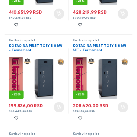
-
25%
-
25%
410.651,99
RSD
428.219,99
RSD
547.535,99
RSD
570.959,99
RSD
Kotlovi na pelet
Kotlovi na pelet
KOTAO NA PELET TOBY B 8 kW
KOTAO NA PELET TOBY B 8 kW
– Termomont
SET – Termomont
-
25%
-
25%
199.836,00
RSD
208.620,00
RSD
266.447,99
RSD
278.159,99
RSD
Kotlovi na pelet
Kotlovi na pelet