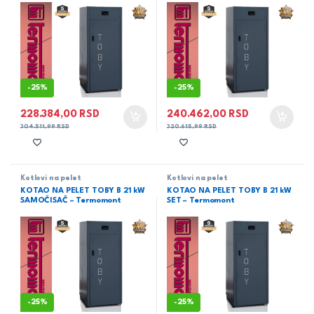
-
25%
-
25%
228.384,00
RSD
240.462,00
RSD
304.511,99
RSD
320.615,99
RSD
Kotlovi na pelet
Kotlovi na pelet
KOTAO NA PELET TOBY B 21 kW
KOTAO NA PELET TOBY B 21 kW
SAMOČISAČ – Termomont
SET – Termomont
-
25%
-
25%