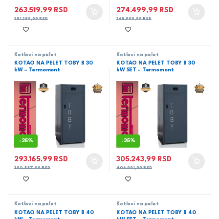
263.519,99
RSD
274.499,99
RSD
351.359,99
RSD
365.999,99
RSD
Kotlovi na pelet
Kotlovi na pelet
KOTAO NA PELET TOBY B 30
KOTAO NA PELET TOBY B 30
kW – Termomont
kW SET – Termomont
-
25%
-
25%
293.165,99
RSD
305.243,99
RSD
390.887,99
RSD
406.991,99
RSD
Kotlovi na pelet
Kotlovi na pelet
KOTAO NA PELET TOBY B 40
KOTAO NA PELET TOBY B 40