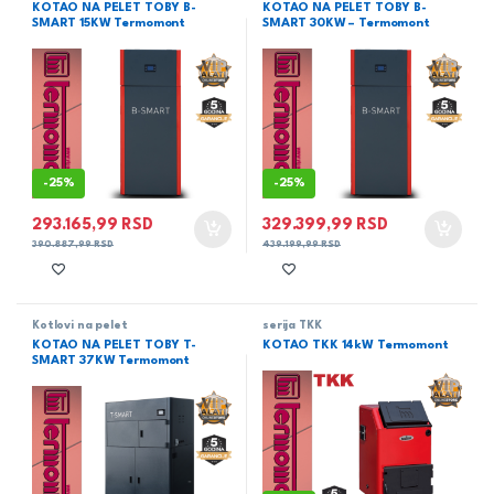
KOTAO NA PELET TOBY B-
KOTAO NA PELET TOBY B-
SMART 15KW Termomont
SMART 30KW – Termomont
-
25%
-
25%
293.165,99
RSD
329.399,99
RSD
390.887,99
RSD
439.199,99
RSD
Kotlovi na pelet
serija TKK
KOTAO NA PELET TOBY T-
KOTAO TKK 14kW Termomont
SMART 37KW Termomont