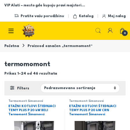
Skip to navigation
Skip to content
VIP Alati – mesto gde kupuju pravi majstori…
Pratite vašu porudžbinu
Katalog
Moj nalog
Open
0
Početna
Proizvod označen „termomomont“
termomomont
Prikaz 1–24 od 46 rezultata
Filters
Termomont Šimanovci
Termomont Šimanovci
ETAŽNI KOTLOVI ŠTEDNJACI
ETAŽNI KOTLOVI ŠTEDNJACI
TEMY PLUS P 20 kW BELI
TEMY PLUS P 20 kW CRN
Termomont Šimanovci
Termomont Šimanovci