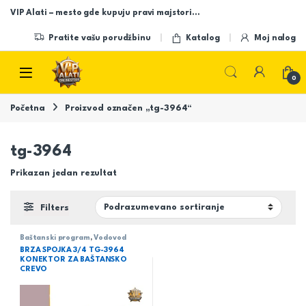
Skip to navigation
Skip to content
VIP Alati – mesto gde kupuju pravi majstori…
Pratite vašu porudžbinu
Katalog
Moj nalog
Open
0
Početna
Proizvod označen „tg-3964“
tg-3964
Prikazan jedan rezultat
Filters
Baštanski program
,
Vodovod
BRZA SPOJKA 3/4 TG-3964
KONEKTOR ZA BAŠTANSKO
CREVO