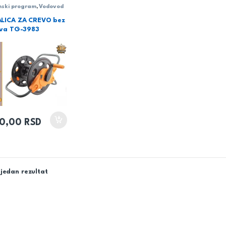
nski program
,
Vodovod
LICA ZA CREVO bez
ova TG-3983
50,00
RSD
jedan rezultat