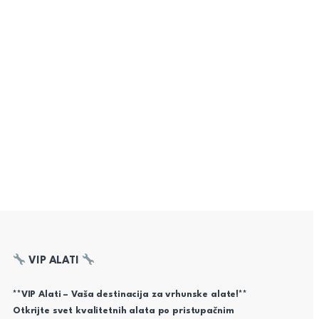
VIP ALATI
**VIP Alati – Vaša destinacija za vrhunske alate!**
Otkrijte svet kvalitetnih alata po pristupačnim