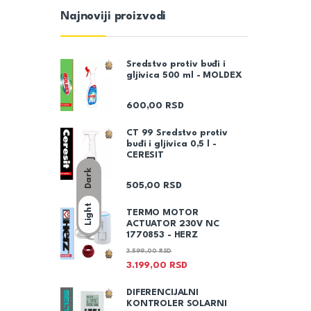
Najnoviji proizvodi
Sredstvo protiv buđi i
gljivica 500 ml - MOLDEX
600,00
RSD
CT 99 Sredstvo protiv
buđi i gljivica 0,5 l -
CERESIT
Dark
505,00
RSD
Light
TERMO MOTOR
ACTUATOR 230V NC
1770853 - HERZ
3.599,00
RSD
3.199,00
RSD
DIFERENCIJALNI
KONTROLER SOLARNI