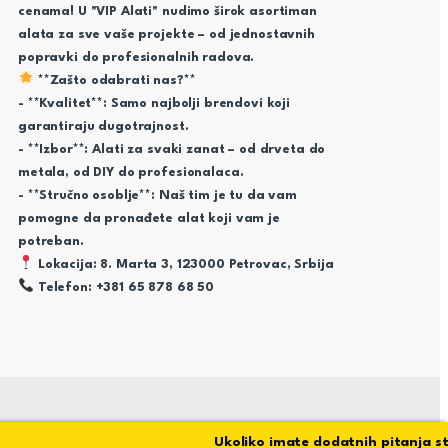
cenama! U "VIP Alati" nudimo širok asortiman
alata za sve vaše projekte – od jednostavnih
popravki do profesionalnih radova.
**Zašto odabrati nas?**
- **Kvalitet**: Samo najbolji brendovi koji
garantiraju dugotrajnost.
- **Izbor**: Alati za svaki zanat – od drveta do
metala, od DIY do profesionalaca.
- **Stručno osoblje**: Naš tim je tu da vam
pomogne da pronađete alat koji vam je
potreban.
Lokacija: 8. Marta 3, 123000 Petrovac, Srbija
Telefon: +381 65 878 68 50
Ukoliko imate dodatnih pitanja stoji