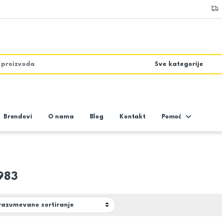
Brendovi
O nama
Blog
Kontakt
Pomoć
983