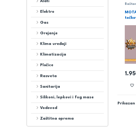
Alati
Bašta
Elektro
MOTA
točk
Gas
Grejanje
Klima uređaji
Klimatizacija
Pločice
1.9
Rasveta
Sanitarija
Silikoni, lepkovi i fug mase
Prikazan 
Vodovod
Zaštitna oprema