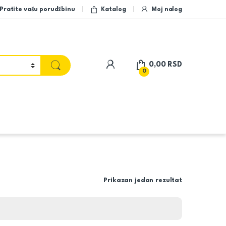
Pratite vašu porudžbinu
Katalog
Moj nalog
My Account
0,00
RSD
0
Prikazan jedan rezultat