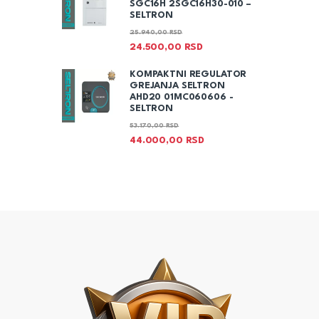
SGC16H 2SGC16H30-010 –
SELTRON
25.940,00
RSD
24.500,00
RSD
KOMPAKTNI REGULATOR
GREJANJA SELTRON
AHD20 01MC060606 -
SELTRON
53.170,00
RSD
44.000,00
RSD