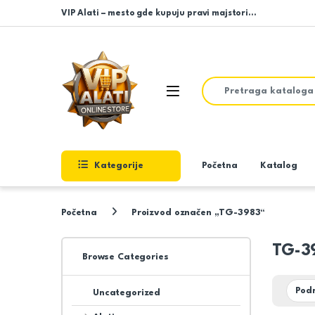
Skip to navigation
Skip to content
VIP Alati – mesto gde kupuju pravi majstori…
Search for:
Open
Kategorije
Početna
Katalog
Početna
Proizvod označen „TG-3983“
TG-3
Browse Categories
Uncategorized