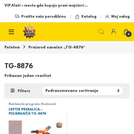
Skip to navigation
Skip to content
VIP Alati – mesto gde kupuju pravi majstori…
Pratite vašu porudžbinu
Katalog
Moj nalog
Open
0
Početna
Proizvod označen „TG-8876“
TG-8876
Prikazan jedan rezultat
Filters
Baštanski program
,
Vodovod
LEPTIR PRSKALICA –
PULSIRAJUĆA TG-8876