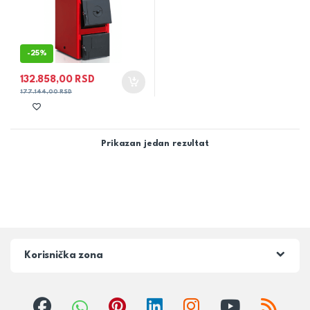
-
25%
132.858,00
RSD
177.144,00
RSD
Prikazan jedan rezultat
Korisnička zona