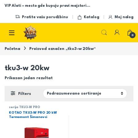
Skip to navigation
Skip to content
VIP Alati – mesto gde kupuju pravi majstori…
Pratite vašu porudžbinu
Katalog
Moj nalog
Open
0
Početna
Proizvod označen „tku3-w 20kw“
tku3-w 20kw
Prikazan jedan rezultat
Filters
serija TKU3-W PRO
KOTAO TKU3-W PRO 20 kW
Termomont Šimanovci