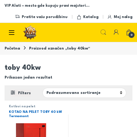
Skip to navigation
Skip to content
VIP Alati – mesto gde kupuju pravi majstori…
Pratite vašu porudžbinu
Katalog
Moj nalog
Open
0
Početna
Proizvod označen „toby 40kw“
toby 40kw
Prikazan jedan rezultat
Filters
Kotlovi na pelet
KOTAO NA PELET TOBY 40 kW
Termomont