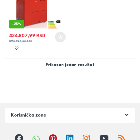
-
25%
434.807,99
RSD
579.743,99
RSD
Prikazan jedan rezultat
Korisnička zona