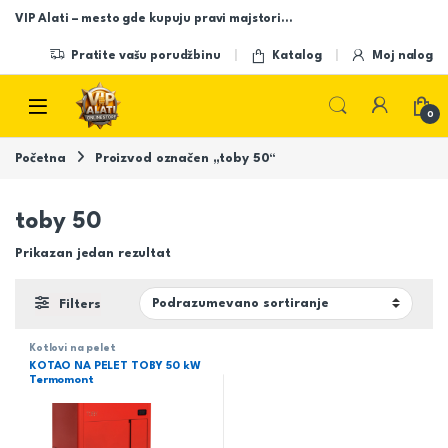
Skip to navigation
Skip to content
VIP Alati – mesto gde kupuju pravi majstori…
Pratite vašu porudžbinu
Katalog
Moj nalog
Open
0
Početna
Proizvod označen „toby 50“
toby 50
Prikazan jedan rezultat
Filters
Kotlovi na pelet
KOTAO NA PELET TOBY 50 kW
Termomont