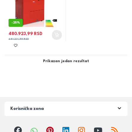
-
25%
480.923,99
RSD
641.231,99
RSD
Prikazan jedan rezultat
Korisnička zona