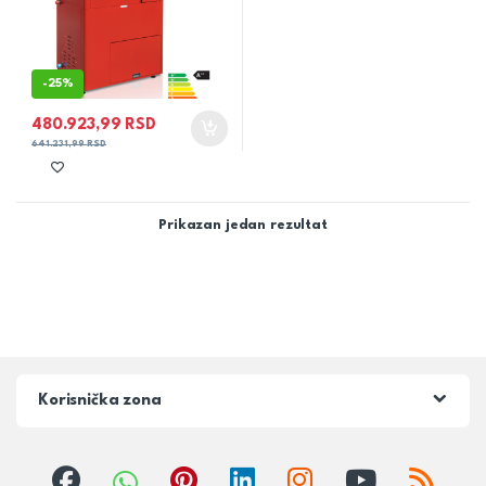
-
25%
480.923,99
RSD
641.231,99
RSD
Prikazan jedan rezultat
Korisnička zona