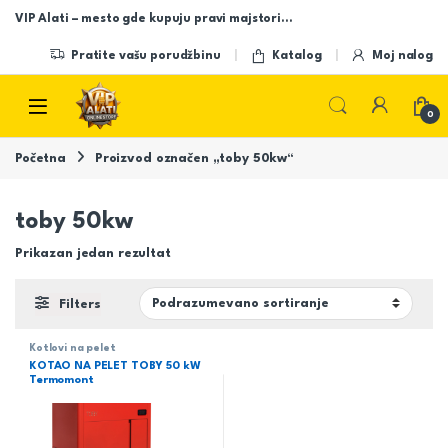
Skip to navigation
Skip to content
VIP Alati – mesto gde kupuju pravi majstori…
Pratite vašu porudžbinu
Katalog
Moj nalog
Open
0
Početna
Proizvod označen „toby 50kw“
toby 50kw
Prikazan jedan rezultat
Filters
Kotlovi na pelet
KOTAO NA PELET TOBY 50 kW
Termomont