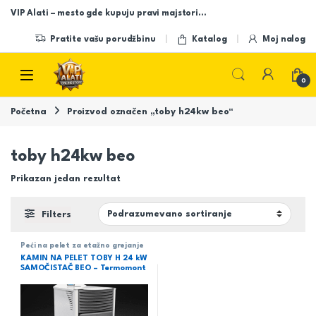
Skip to navigation
Skip to content
VIP Alati – mesto gde kupuju pravi majstori…
Pratite vašu porudžbinu
Katalog
Moj nalog
Open
0
Početna
Proizvod označen „toby h24kw beo“
toby h24kw beo
Prikazan jedan rezultat
Filters
Peći na pelet za etažno grejanje
KAMIN NA PELET TOBY H 24 kW
SAMOČISTAČ BEO – Termomont