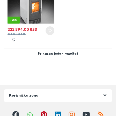
-
25%
222.894,00
RSD
297.191,99
RSD
Prikazan jedan rezultat
Korisnička zona