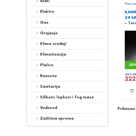
Alati
Peći n
grejan
Elektro
KAMI
24 k
Gas
– Te
Grejanje
Klima uređaji
Klimatizacija
Pločice
-
25
297.1
Rasveta
222
Sanitarija
Silikoni, lepkovi i fug mase
Vodovod
Prikazan 
Zaštitna oprema