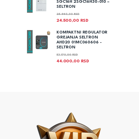
SGC16H 2SGC16H30-010 –
SELTRON
25.940,00
RSD
24.500,00
RSD
KOMPAKTNI REGULATOR
GREJANJA SELTRON
AHD20 01MC060606 -
SELTRON
53.170,00
RSD
44.000,00
RSD