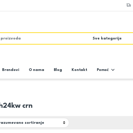
Brendovi
O nama
Blog
Kontakt
Pomoć
 h24kw crn