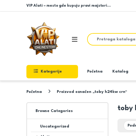
Skip to navigation
Skip to content
VIP Alati – mesto gde kupuju pravi majstori…
Search for:
Open
Kategorije
Početna
Katalog
Početna
Proizvod označen „toby h24kw crn“
toby
Browse Categories
Uncategorized