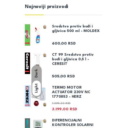
Najnoviji proizvodi
Sredstvo protiv buđi i
gljivica 500 ml - MOLDEX
600,00
RSD
CT 99 Sredstvo protiv
buđi i gljivica 0,5 l -
CERESIT
Dark
505,00
RSD
Light
TERMO MOTOR
ACTUATOR 230V NC
1770853 - HERZ
3.599,00
RSD
3.199,00
RSD
DIFERENCIJALNI
KONTROLER SOLARNI