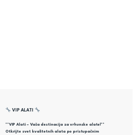
VIP ALATI
**VIP Alati – Vaša destinacija za vrhunske alate!**
Otkrijte svet kvalitetnih alata po pristupačnim