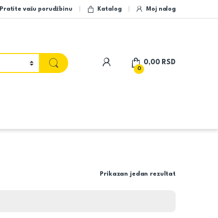
Pratite vašu porudžbinu
Katalog
Moj nalog
My Account
0,00
RSD
0
Prikazan jedan rezultat