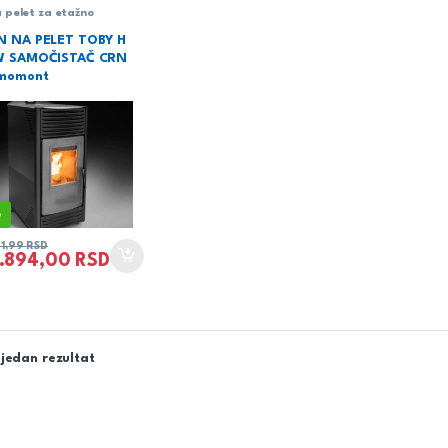
a pelet za etažno
je
N NA PELET TOBY H
W SAMOČISTAČ CRN
rmomont
%
91,99
RSD
.894,00
RSD
jedan rezultat