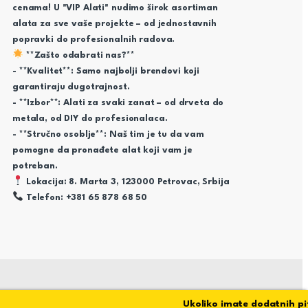
cenama! U "VIP Alati" nudimo širok asortiman
alata za sve vaše projekte – od jednostavnih
popravki do profesionalnih radova.
**Zašto odabrati nas?**
- **Kvalitet**: Samo najbolji brendovi koji
garantiraju dugotrajnost.
- **Izbor**: Alati za svaki zanat – od drveta do
metala, od DIY do profesionalaca.
- **Stručno osoblje**: Naš tim je tu da vam
pomogne da pronađete alat koji vam je
potreban.
Lokacija: 8. Marta 3, 123000 Petrovac, Srbija
Telefon: +381 65 878 68 50
Ukoliko imate dodatnih pitan