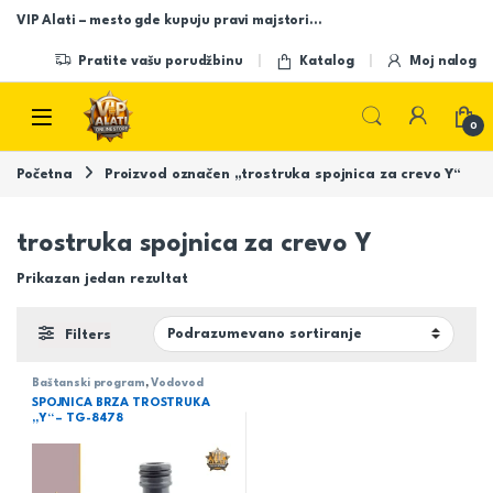
Skip to navigation
Skip to content
VIP Alati – mesto gde kupuju pravi majstori…
Pratite vašu porudžbinu
Katalog
Moj nalog
Open
0
Početna
Proizvod označen „trostruka spojnica za crevo Y“
trostruka spojnica za crevo Y
Prikazan jedan rezultat
Filters
Baštanski program
,
Vodovod
SPOJNICA BRZA TROSTRUKA
„Y“ – TG-8478