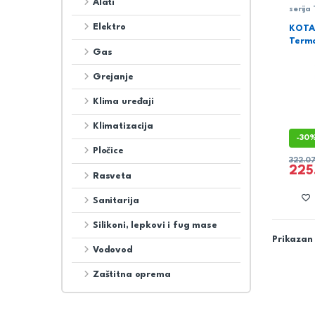
Alati
serija
Elektro
KOTA
Term
Gas
Grejanje
Klima uređaji
Klimatizacija
-
30
Pločice
322.0
225
Rasveta
Sanitarija
Silikoni, lepkovi i fug mase
Prikazan 
Vodovod
Zaštitna oprema