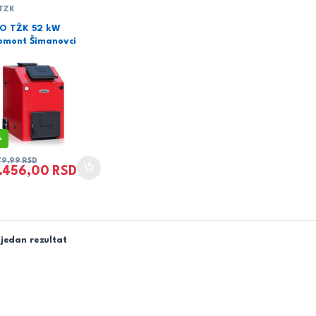
 TŽK
O TŽK 52 kW
omont Šimanovci
%
79,99
RSD
.456,00
RSD
jedan rezultat