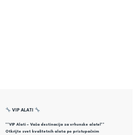
VIP ALATI
**VIP Alati – Vaša destinacija za vrhunske alate!**
Otkrijte svet kvalitetnih alata po pristupačnim