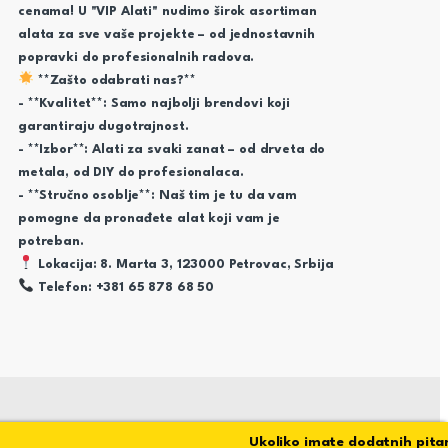
cenama! U "VIP Alati" nudimo širok asortiman
alata za sve vaše projekte – od jednostavnih
popravki do profesionalnih radova.
**Zašto odabrati nas?**
- **Kvalitet**: Samo najbolji brendovi koji
garantiraju dugotrajnost.
- **Izbor**: Alati za svaki zanat – od drveta do
metala, od DIY do profesionalaca.
- **Stručno osoblje**: Naš tim je tu da vam
pomogne da pronađete alat koji vam je
potreban.
Lokacija: 8. Marta 3, 123000 Petrovac, Srbija
Telefon: +381 65 878 68 50
Ukoliko imate dodatnih pitanja 