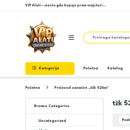
Skip to navigation
Skip to content
VIP Alati – mesto gde kupuju pravi majstori…
Search for:
Open
Kategorije
Početna
Katalog
Početna
Proizvod označen „tžk 52kw“
tžk 
Browse Categories
Uncategorized