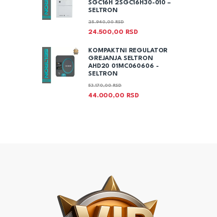
SGC16H 2SGC16H30-010 –
SELTRON
25.940,00
RSD
24.500,00
RSD
KOMPAKTNI REGULATOR
GREJANJA SELTRON
AHD20 01MC060606 -
SELTRON
53.170,00
RSD
44.000,00
RSD