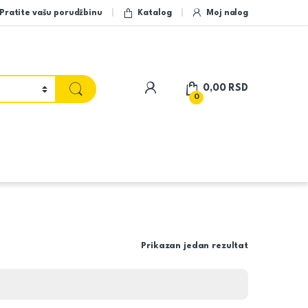
Pratite vašu porudžbinu
Katalog
Moj nalog
My Account
0,00
RSD
0
Prikazan jedan rezultat