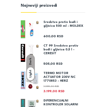
Najnoviji proizvodi
Sredstvo protiv buđi i
gljivica 500 ml - MOLDEX
600,00
RSD
CT 99 Sredstvo protiv
buđi i gljivica 0,5 l -
CERESIT
Dark
505,00
RSD
Light
TERMO MOTOR
ACTUATOR 230V NC
1770853 - HERZ
3.599,00
RSD
3.199,00
RSD
DIFERENCIJALNI
KONTROLER SOLARNI