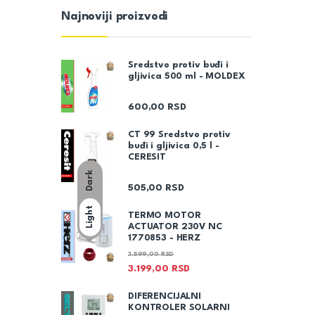
Najnoviji proizvodi
Sredstvo protiv buđi i
gljivica 500 ml - MOLDEX
600,00
RSD
CT 99 Sredstvo protiv
buđi i gljivica 0,5 l -
CERESIT
Dark
505,00
RSD
Light
TERMO MOTOR
ACTUATOR 230V NC
1770853 - HERZ
3.599,00
RSD
3.199,00
RSD
DIFERENCIJALNI
KONTROLER SOLARNI