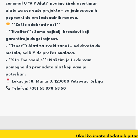
cenama! U "VIP Alati" nudimo širok asortiman
alata za sve vaše projekte – od jednostavnih
popravki do profesionalnih radova.
**Zašto odabrati nas?**
- **Kvalitet**: Samo najbolji brendovi koji
garantiraju dugotrajnost.
- **Izbor**: Alati za svaki zanat – od drveta do
metala, od DIY do profesionalaca.
- **Stručno osoblje**: Naš tim je tu da vam
pomogne da pronađete alat koji vam je
potreban.
Lokacija: 8. Marta 3, 123000 Petrovac, Srbija
Telefon: +381 65 878 68 50
Ukoliko imate dodatnih pitanja 