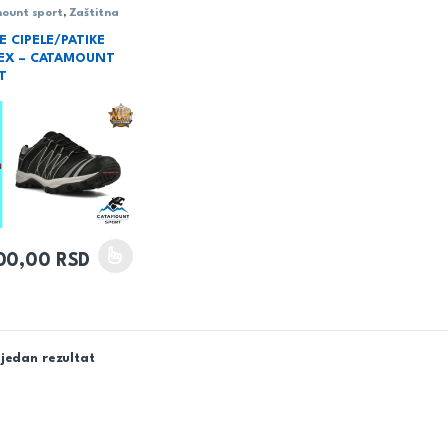
ount sport
,
Zaštitna
,
Zaštitna oprema
E CIPELE/PATIKE
EX – CATAMOUNT
T
00,00
RSD
proizvod ima više varijanti. Opcije mogu biti izabrane na stranici p
jedan rezultat