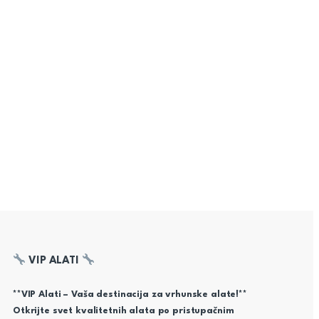
VIP ALATI
**VIP Alati – Vaša destinacija za vrhunske alate!**
Otkrijte svet kvalitetnih alata po pristupačnim