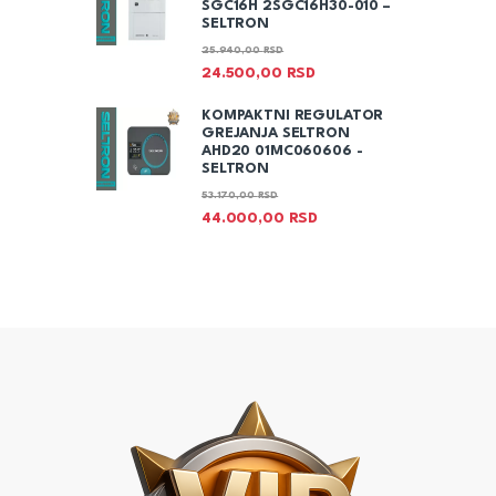
SGC16H 2SGC16H30-010 –
SELTRON
25.940,00
RSD
24.500,00
RSD
KOMPAKTNI REGULATOR
GREJANJA SELTRON
AHD20 01MC060606 -
SELTRON
53.170,00
RSD
44.000,00
RSD