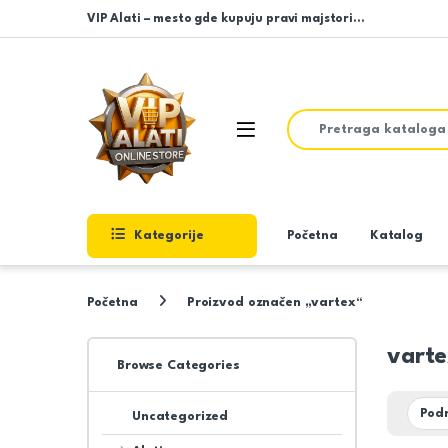
Skip to navigation
Skip to content
VIP Alati – mesto gde kupuju pravi majstori…
Search for:
Open
Kategorije
Početna
Katalog
Početna
Proizvod označen „vartex“
vart
Browse Categories
Uncategorized