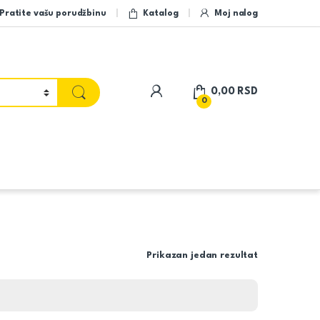
Pratite vašu porudžbinu
Katalog
Moj nalog
My Account
0,00
RSD
0
Prikazan jedan rezultat