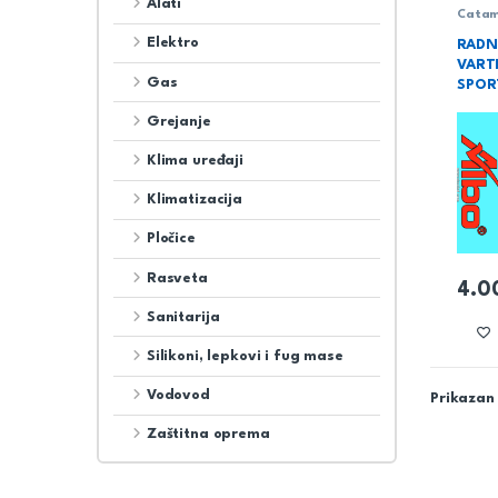
Alati
Catam
obuća
Elektro
RADN
VART
Gas
SPOR
Grejanje
Klima uređaji
Klimatizacija
Pločice
Rasveta
4.0
Ovaj 
Sanitarija
Silikoni, lepkovi i fug mase
Vodovod
Prikazan 
Zaštitna oprema