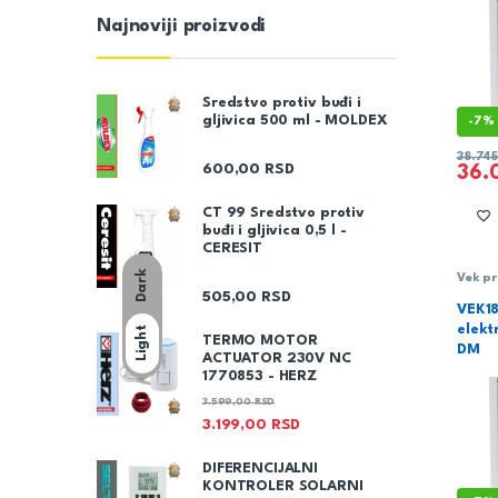
Najnoviji proizvodi
Sredstvo protiv buđi i
gljivica 500 ml - MOLDEX
-
7%
38.74
600,00
RSD
36.
CT 99 Sredstvo protiv
buđi i gljivica 0,5 l -
CERESIT
Dark
Vek pr
snage
505,00
RSD
VEK18
elekt
Light
TERMO MOTOR
DM
ACTUATOR 230V NC
1770853 - HERZ
3.599,00
RSD
3.199,00
RSD
DIFERENCIJALNI
KONTROLER SOLARNI