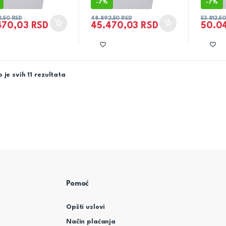
-
7%
-
7%
2,50
RSD
48.892,50
RSD
53.812,5
470,03
RSD
45.470,03
RSD
50.0
 je svih 11 rezultata
Pomoć
Opšti uslovi
Način plaćanja