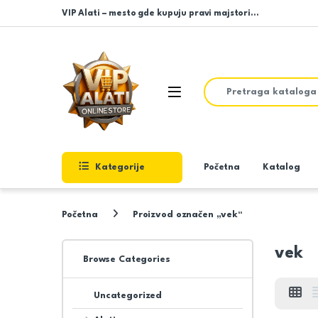
Skip to navigation
Skip to content
VIP Alati – mesto gde kupuju pravi majstori…
Search for:
Open
Kategorije
Početna
Katalog
Početna
Proizvod označen „vek“
vek
Browse Categories
Uncategorized