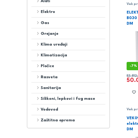
Alati
Vek pr
snage
Elektro
ELEK
B030
Gas
DM
Grejanje
Klima uređaji
Klimatizacija
Pločice
-
7%
53.812
Rasveta
50.
Sanitarija
Silikoni, lepkovi i fug mase
Vodovod
Vek pr
snage
VEK09
Zaštitna oprema
elekt
DM