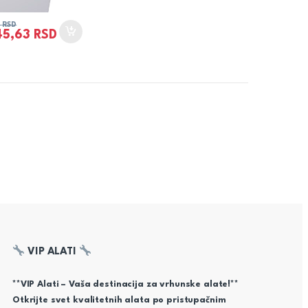
0
RSD
45,63
RSD
VIP ALATI
**VIP Alati – Vaša destinacija za vrhunske alate!**
Otkrijte svet kvalitetnih alata po pristupačnim