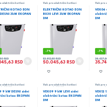
o električni kotlovi
Vek pro električni kotlovi
Vek pro e
 6-48 kW
snage 6-48 kW
snage 6
TRIČNI KOTAO EON
ELEKTRIČNI KOTAO EON
VEK06 
 DESNI 3kW EKOPAN
B030 LEVI 3kW EKOPAN
elektri
DM
DM
-
7%
-
7%
,50
RSD
53.812,50
RSD
38.437,
045,63
RSD
50.045,63
RSD
35.7
o električni kotlovi
Vek pro električni kotlovi
Vek pro e
 6-48 kW
snage 6-48 kW
snage 6
 9 kW DESNI zidni
VEK09 9 kW LEVI zidni
VEK12 1
rični kotao EKOPAN
električni kotao EKOPAN
elektri
DM
DM