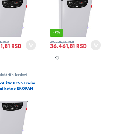
-
7%
25
RSD
39.206,25
RSD
1,81
RSD
36.461,81
RSD
lektrični kotlovi
-48 kW
24 kW DESNI zidni
čni kotao EKOPAN