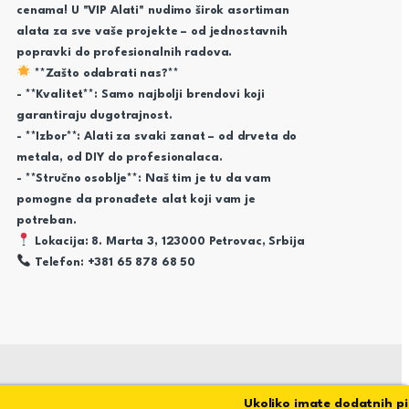
cenama! U "VIP Alati" nudimo širok asortiman
alata za sve vaše projekte – od jednostavnih
popravki do profesionalnih radova.
**Zašto odabrati nas?**
- **Kvalitet**: Samo najbolji brendovi koji
garantiraju dugotrajnost.
- **Izbor**: Alati za svaki zanat – od drveta do
metala, od DIY do profesionalaca.
- **Stručno osoblje**: Naš tim je tu da vam
pomogne da pronađete alat koji vam je
potreban.
Lokacija: 8. Marta 3, 123000 Petrovac, Srbija
Telefon: +381 65 878 68 50
Ukoliko imate dodatnih pitan