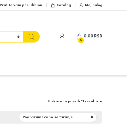
Pratite vašu porudžbinu
Katalog
Moj nalog
My Account
0,00
RSD
0
Prikazano je svih 11 rezultata