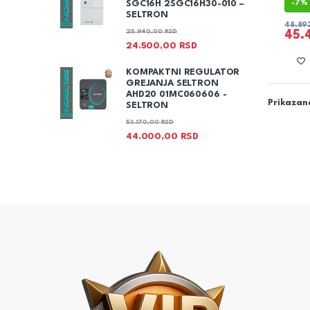
-
7%
SGC16H 2SGC16H30-010 –
SELTRON
48.89
25.940,00
RSD
45.
24.500,00
RSD
KOMPAKTNI REGULATOR
GREJANJA SELTRON
AHD20 01MC060606 -
Prikazano
SELTRON
53.170,00
RSD
44.000,00
RSD