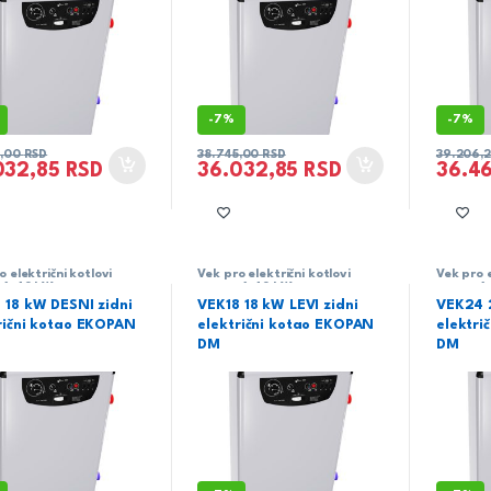
-
7%
-
7%
5,00
RSD
38.745,00
RSD
39.206,
032,85
RSD
36.032,85
RSD
36.46
o električni kotlovi
Vek pro električni kotlovi
Vek pro e
 6-48 kW
snage 6-48 kW
snage 6
 18 kW DESNI zidni
VEK18 18 kW LEVI zidni
VEK24 
rični kotao EKOPAN
električni kotao EKOPAN
elektri
DM
DM