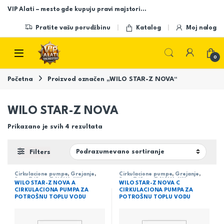
Skip to navigation
Skip to content
VIP Alati – mesto gde kupuju pravi majstori…
Pratite vašu porudžbinu
Katalog
Moj nalog
Open
0
Početna
Proizvod označen „WILO STAR-Z NOVA“
WILO STAR-Z NOVA
Prikazano je svih 4 rezultata
Filters
Cirkulacione pumpe
,
Grejanje
,
Cirkulacione pumpe
,
Grejanje
,
Star-Z/Star-Z NOVA
,
Wilo
Star-Z/Star-Z NOVA
,
Wilo
WILO STAR-Z NOVA A
WILO STAR-Z NOVA C
CIRKULACIONA PUMPA ZA
CIRKULACIONA PUMPA ZA
POTROŠNU TOPLU VODU
POTROŠNU TOPLU VODU