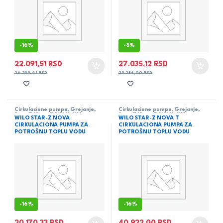
-
16%
-
8%
22.091,51
RSD
27.035,12
RSD
26.299,41
RSD
29.386,00
RSD
Cirkulacione pumpe
,
Grejanje
,
Cirkulacione pumpe
,
Grejanje
,
Star-Z/Star-Z NOVA
,
Wilo
Star-Z/Star-Z NOVA
,
Wilo
WILO STAR-Z NOVA
WILO STAR-Z NOVA T
CIRKULACIONA PUMPA ZA
CIRKULACIONA PUMPA ZA
POTROŠNU TOPLU VODU
POTROŠNU TOPLU VODU
-
16%
-
16%