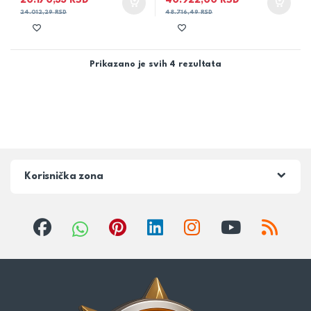
20.170,33
RSD
40.922,00
RSD
24.012,29
RSD
48.716,49
RSD
Prikazano je svih 4 rezultata
Korisnička zona