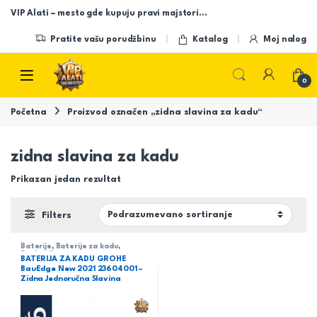
Skip to navigation
Skip to content
VIP Alati – mesto gde kupuju pravi majstori…
Pratite vašu porudžbinu
Katalog
Moj nalog
Open
0
Početna
Proizvod označen „zidna slavina za kadu“
zidna slavina za kadu
Prikazan jedan rezultat
Filters
Baterije
,
Baterije za kadu
,
Sanitarija
BATERIJA ZA KADU GROHE
BauEdge New 2021 23604001 –
Zidna Jednoručna Slavina