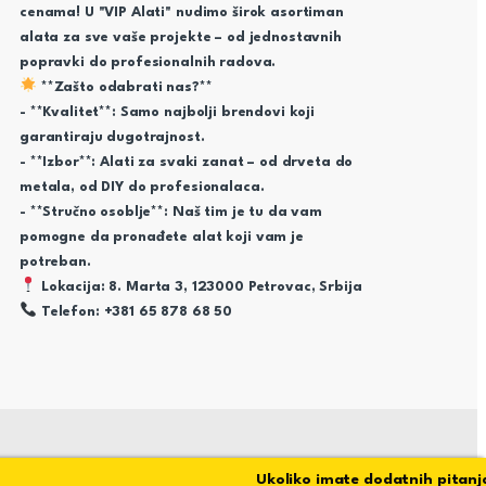
cenama! U "VIP Alati" nudimo širok asortiman
alata za sve vaše projekte – od jednostavnih
popravki do profesionalnih radova.
**Zašto odabrati nas?**
- **Kvalitet**: Samo najbolji brendovi koji
garantiraju dugotrajnost.
- **Izbor**: Alati za svaki zanat – od drveta do
metala, od DIY do profesionalaca.
- **Stručno osoblje**: Naš tim je tu da vam
pomogne da pronađete alat koji vam je
potreban.
Lokacija: 8. Marta 3, 123000 Petrovac, Srbija
Telefon: +381 65 878 68 50
Ukoliko imate dodatnih pitanja st