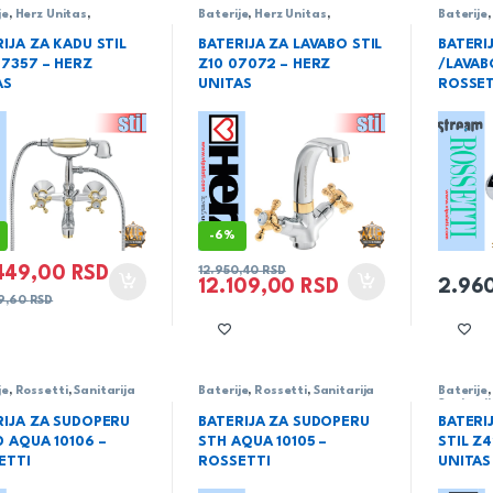
je
,
Herz Unitas
,
Baterije
,
Herz Unitas
,
Baterije
rija
,
serija Stil
Sanitarija
,
serija Stil
IJA ZA KADU STIL
BATERIJA ZA LAVABO STIL
BATERI
07357 – HERZ
Z10 07072 – HERZ
/LAVAB
AS
UNITAS
ROSSET
-
6%
449,00
RSD
12.950,40
RSD
12.109,00
RSD
2.96
9,60
RSD
je
,
Rossetti
,
Sanitarija
Baterije
,
Rossetti
,
Sanitarija
Baterije
Sanitari
RIJA ZA SUDOPERU
BATERIJA ZA SUDOPERU
BATERI
D AQUA 10106 –
STH AQUA 10105 –
STIL Z
ETTI
ROSSETTI
UNITAS