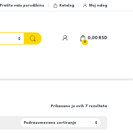
Pratite vašu porudžbinu
Katalog
Moj nalog
My Account
0,00
RSD
0
Prikazano je svih 7 rezultata