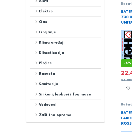
Alati
Bateri
Sanita
Elektro
BATER
Z30 
Gas
UNIT
Grejanje
Klima uređaji
Klimatizacija
Pločice
-
6%
22.
Rasveta
24.00
Sanitarija
Silikoni, lepkovi i fug mase
Vodovod
Bateri
BATE
Zaštitna oprema
LABU
ROSS