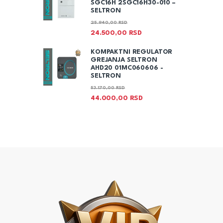
SGC16H 2SGC16H30-010 –
SELTRON
25.940,00
RSD
24.500,00
RSD
KOMPAKTNI REGULATOR
GREJANJA SELTRON
AHD20 01MC060606 -
SELTRON
53.170,00
RSD
44.000,00
RSD