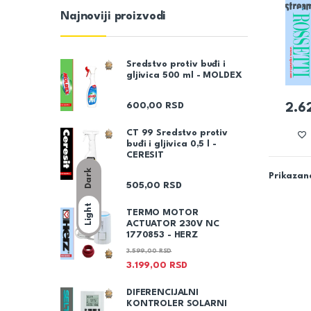
Najnoviji proizvodi
Sredstvo protiv buđi i
gljivica 500 ml - MOLDEX
600,00
RSD
2.6
CT 99 Sredstvo protiv
buđi i gljivica 0,5 l -
CERESIT
Dark
Prikazano
505,00
RSD
Light
TERMO MOTOR
ACTUATOR 230V NC
1770853 - HERZ
3.599,00
RSD
3.199,00
RSD
DIFERENCIJALNI
KONTROLER SOLARNI