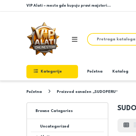
Skip to navigation
Skip to content
VIP Alati – mesto gde kupuju pravi majstori…
Search for:
Open
Kategorije
Početna
Katalog
Početna
Proizvod označen „SUDOPERU“
SUDO
Browse Categories
Uncategorized