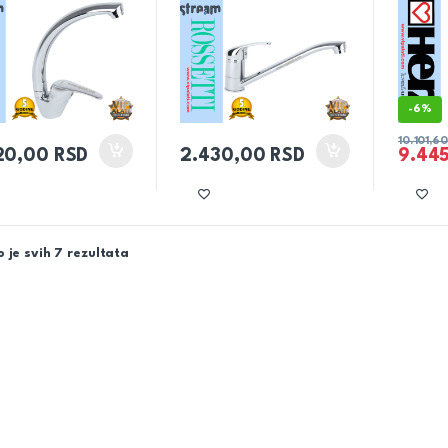
-
6%
10.101,6
20,00
RSD
2.430,00
RSD
9.44
 je svih 7 rezultata