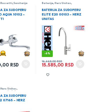
,
Rossetti
,
Sanitarija
Baterije
,
Herz Unitas
,
Sanitarija
,
serija Elite
JA ZA SUDOPERU
BATERIJA ZA SUDOPERU
O AQUA 10102 –
ELITE E20 00103 – HERZ
TI
UNITAS
-
6%
16.668,00
RSD
0,00
RSD
15.585,00
RSD
,
Herz Unitas
,
ja
,
serija Stil
JA ZA SUDOPERU
42 07165 – HERZ